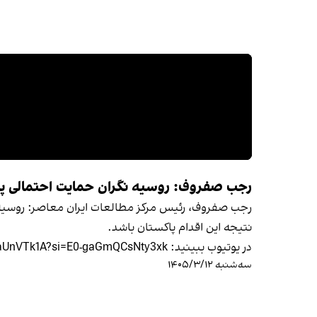
رجب صفروف: روسیه نگران حمایت احتمالی پاک
رجب صفروف، رئیس مرکز مطالعات ایران معاصر: روسیه نگر
نتیجه این اقدام پاکستان باشد.
در یوتیوب ببينيد: https://youtu.be/KCOaUnVTk1A?si=E0-gaGmQCsNty3xk
سه‌شنبه ۱۴۰۵/۳/۱۲