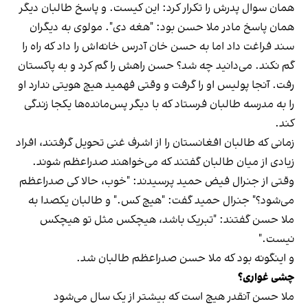
همان سوال پدرش را تکرار کرد: این کیست. و پاسخ طالبان دیگر
همان پاسخ مادر ملا حسن بود: "هغه دی". مولوی به دیگران
سند فراغت داد اما به حسن خان آدرس خانه‌اش را داد که راه را
گم نکند. می‌دانید چه شد؟ حسن راهش را گم کرد و به پاکستان
رفت. آنجا پولیس او را گرفت و وقتی فهمید هیچ هویتی ندارد او
را به مدرسه طالبان فرستاد که با دیگر پس‌مانده‌ها یکجا زندگی
کند.
زمانی که طالبان افغانستان را از اشرف غنی تحویل گرفتند، افراد
زیادی از میان طالبان گفتند که می‌خواهند صدراعظم شوند.
وقتی از جنرال فیض حمید پرسیدند: "خوب، حالا کی صدراعظم
می‌شود؟" جنرال حمید گفت: "هیچ کس." و طالبان یکصدا به
ملا حسن گفتند: "تبریک باشد، هیچکس مثل تو هیچکس
نیست."
و اینگونه بود که ملا حسن صدراعظم طالبان شد.
چشی غواری؟
ملا حسن آنقدر هیچ است که بیشتر از یک سال می‌شود