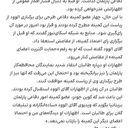
دفاعی پارلمان گذاشت. او قبلا به دنبال فشار افکار عمومی از
اظهاراتش عذرخواهی کرده بود.
با این حال، چهار عضو کمیته دفاعی طرحی برای برکناری الوود از
ریاست این کمیته مطرح کرده بودند و قرار بود امروز در مورد آن
رای‌گیری شود. منابع به شبکه اسکای‌نیوز گفتند که او قبل از
برگزاری رای اعتماد کمیته، از مقامش استعفا داد.
آقای الوود گفته است که او به رغم «حمایت اکثریت اعضای
کمیته» از مقامش کنار می‌رود.
اظهارات او درباره طالبان انتقاد شدید نمایندگان محافظه‌کار
پارلمان را نیز برانگیخته بود و احتمال این می‌رفت که آنها نیز از
طرح برکناری وی از ریاست کمیته موافقت کنند.
طالبان در آن زمان از اظهارات آقای الوود استقبال کرده بودند.
این باعث شد که کوین جونز، عضو کمیته امور دفاعی پارلمان
بریتانیا بگوید که ویدیوی آقای الوود «ساده‌انگارانه و تبلیغات
کلان برای طالبان است. اظهارات او دیدگاه‌های من و احتمالا
اعضای دیگر این کمیته را بازتاب نمی‌دهد.»