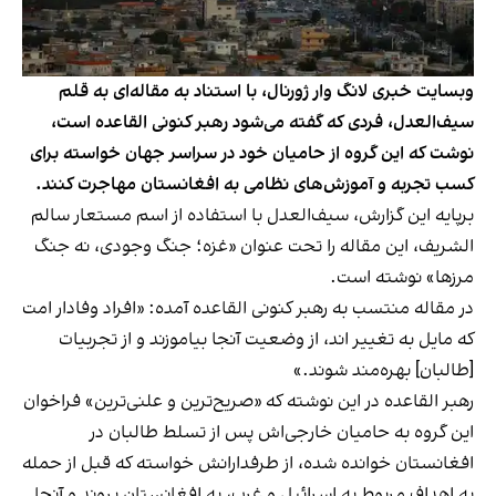
وبسایت خبری لانگ وار ژورنال، با استناد به مقاله‌ای به قلم
سیف‌العدل، فردی که گفته می‌شود رهبر کنونی القاعده است،
نوشت که این گروه از حامیان خود در سراسر جهان خواسته برای
کسب تجربه و آموزش‌های نظامی به افغانستان مهاجرت کنند.
برپایه این گزارش، سیف‌العدل با استفاده از اسم مستعار سالم
الشریف، این مقاله را تحت عنوان «غزه؛ جنگ وجودی، نه جنگ
مرزها» نوشته است.
در مقاله منتسب به رهبر کنونی القاعده آمده: «افراد وفادار امت
که مایل به تغییر اند، از وضعیت آنجا بیاموزند و از تجربیات
[طالبان] بهره‌مند شوند.»
رهبر القاعده در این نوشته که «صریح‌ترین و علنی‌ترین» فراخوان
این گروه به حامیان خارجی‌اش پس از تسلط طالبان در
افغانستان خوانده شده، از طرفدارانش خواسته که قبل از حمله
به اهداف مربوط به اسرائيل و غرب، به افغانستان بروند و آنجا