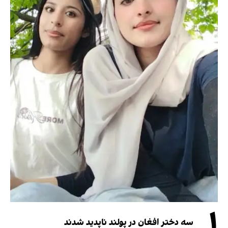
۱
سه دختر افغان در پولند ناپدید شدند