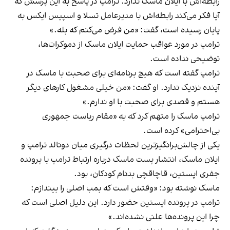
رابطه‌اش با ایلان ماسک ندارد. ترامپ در پاسخ به این پرسش که
آیا فکر می‌کند رابطه‌اش با مدیرعامل تسلا و اسپیس ایکس به
پایان رسیده است، گفت: «من فرض می‌کنم که بله.»
ترامپ در مورد عواقب حمایت ایلان ماسک از دموکرات‌ها،
توضیحی نداده است.
ترامپ گفته است که هیچ برنامه‌ای برای صحبت با ماسک در
آینده نزدیک ندارد. او گفت: «من خیلی مشغول کارهای دیگر
هستم و قصدی برای صحبت با او ندارم.»
ترامپ ماسک را متهم کرد که به «مقام ریاست جمهوری
بی‌احترامی» کرده است.
یکی از چالش‌برانگیزترین لحظات درگیری‌ میان دونالد ترامپ و
ایلان ماسک،‌ انتشار پست ماسک درباره ارتباط ترامپ با پرونده
جفری اپستین، قاچاقچی بدنام کودکان، بود.
ماسک نوشته بود: «وقتش است که بمب اصلی را بیندازم:
ترامپ در پرونده اپستین حضور دارد. این دلیل اصلی است که
چرا این پرونده‌ها علنی نشده‌اند.»