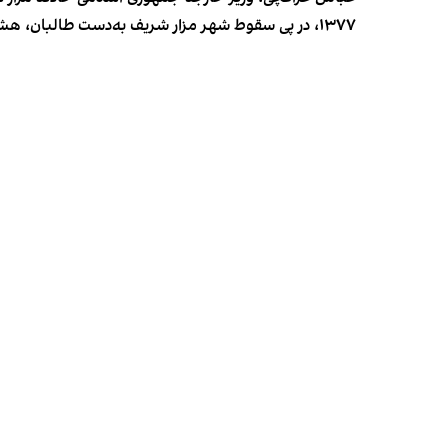
۱۳۷۷، در پی سقوط شهر مزار شریف به‌دست طالبان، هشت دیپلومات و یک خبرنگار ایرانی در قنسولگری جمهوری اسلامی کشته شدند.