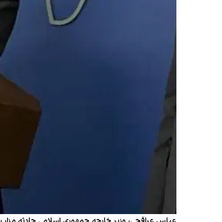
عباس عراقچی، وزیر خارجه جمهوری اسلامی حادثه مزار ش