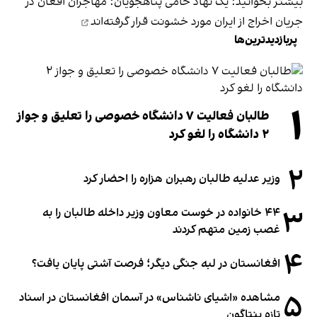
بیشتر بخوانید:
یک نهاد حامی پناهجویان: مهاجران افغان در
جریان اخراج از ایران مورد خشونت قرار گرفته‌اند
پربازدیدترین‌ها
۱
طالبان فعالیت ۷ دانشگاه خصوصی را تعلیق و جواز
۲ دانشگاه را لغو کرد
۲
وزیر عدلیه طالبان رهبران هزاره را احضار کرد
۳
۴۴ خانواده در خوست معاون وزیر داخله طالبان را به
غصب زمین متهم کردند
۴
افغانستان در لبه جنگی دیگر؛ فرصت آشتی پایان یافت؟
۵
مشاهده «اشیای ناشناس» در آسمان افغانستان در اسناد
تازه پنتاگون