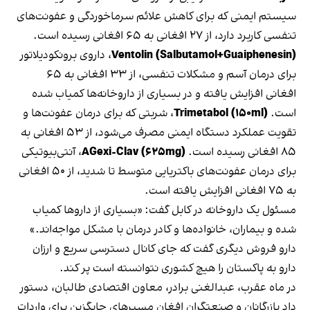
سیستم ایمنی که برای کاهش علائم سرماخوردگی و عفونت‌های
تنفسی کاربرد دارد، از ۲۷ افغانی به ۶۵ افغانی رسیده است.
Ventolin (Salbutamol+Guaiphenesin)
، داروی برونکودیلاتور
برای درمان آسم و مشکلات تنفسی، از ۳۳ افغانی به ۶۵
افغانی افزایش یافته و در بسیاری از داروخانه‌ها کمیاب شده
است.
Trimetabol (۱۵۰ml)
، شربتی که برای درمان عفونت‌ها و
تقویت عملکرد دستگاه ایمنی مصرف می‌شود، از ۵۳ افغانی به
۸۵ افغانی رسیده است.
AGexi-Clav (۶۲۵mg)
، آنتی‌بیوتیکی
برای درمان عفونت‌های باکتریایی متوسط تا شدید، از ۵۰ افغانی
به ۷۵ افغانی افزایش یافته است.
مسئول یک داروخانه در کابل گفت: «بسیاری از داروها کمیاب
شده و بیماران، خانواده‌ها و کادر درمان با مشکل مواجه‌اند.»
دارو فروش دیگری گفت که جای کانال دسترسی سریع و ارزان
دارو به پاکستان را هیچ کشوری نتوانسته است پر کند.
در ماه عقرب، عبدالغنی برادر، معاون اقتصادی طالبان، دستور
داد بازرگانان و صنعتگران افغان مسیرهای جایگزین برای واردات