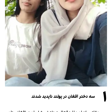
۱
سه دختر افغان در پولند ناپدید شدند