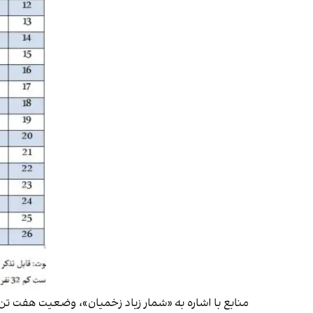
منابع با اشاره به «شمار زیاد زخمیان»، وضعیت هفت تن ا