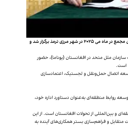
دومین نشست بین‌المللی «گفت‌وگوی ترمذ» از ۱۴ تا ۱۶ جوزا در شهر تاشکند، پایتخت اوزبیکستان برگزار می‌شود. نخستین دور این مجمع در ماه می ۲۰۲۵ در شهر مرزی ترمذ برگزار شد و
هیئت معاونت سازمان ملل متحد در افغانستان (یوناما)، حضور
 است.
توسعه اتصال حمل‌ونقل و لجستیک، اعتمادسازی
سعه روابط منطقه‌ای به‌عنوان دستاورد اداره خود،
ای و بین‌المللی از تحولات افغانستان است. از این
ت متقابل و فراهم‌سازی بستر همکاری‌های آینده به