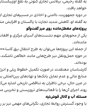
به گفته رحیمی، بیلانس تجاری کنونی به نفع اوزبیکستا
خواهد یافت.
در دوره جمهوریت، ناامنی و اخاذی در مسیرهای تجاری از
به گفته او، کاهش شدید تجارت با پاکستان و افزایش مشک
پروژه‌های معطل‌مانده روی میز گفت‌وگو
یکی از محورهای مهم نشست‌های آسیای مرکزی و افغانستا
مانده‌اند.
از جمله این پروژه‌ها می‌توان به طرح انتقال برق کاسا-۱۰۰۰ و پروژه گاز و برق تاپی اشاره کرد که برای اتصال آسیای مرکزی و جنوبی اهمیت راهبردی دارند.
در حوزه حمل‌ونقل نیز طرح‌هایی مانند خط‌آهن تاشکند
بوده‌اند.
کارشناسان معتقدند در صورت تکمیل خطوط ریلی و انرژی، ظر
منابع مالی و عدم تمایل بانک‌ها و نهادهای بین‌المللی
در عین حال، برخی ناظران به تناقضی تاریخی اشاره می‌کنن
روند اجرای آن‌ها را با فعالیت‌های تروریستی و تخریبی م
مسئله آب و کانال قوش‌تپه
با وجود گسترش روابط تجاری، نگرانی‌های مهمی نیز بر ر