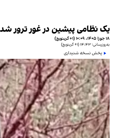
یک نظامی پیشین در غور ترور شد
۱۸ جوزا ۱۴۰۵، ۱۰:۰۹ (‎+۱ گرینویچ)
به‌روزرسانی: ۱۴:۴۳ (‎+۱ گرینویچ)
پخش نسخه شنیداری