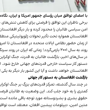
با امضای توافق میان رؤسای جمهور امریکا و ایران، نگاه
برخی ناظران این توافق را فرصتی برای کاهش تنش‌های من
امن سیاسی طالبان را محدود کرده و بار دیگر افغانستان را 
افغانستان همواره تحت تأثیر تحولات ژئوپولیتیکی منطقه 
از زمان حضور نظامی ایالات متحده در افغانستان تا امروز
روند به سال ۲۰۰۱ بازمی‌گردد؛ زمانی که ایران در روند سرنگونی حکومت طالبان با امریکا همکاری کرد. با این حال، روابط دو کشور پس از آن بار دیگر وارد دوره‌ای از تنش و رقابت شد.
در سال‌های اخیر، بازگشت طالبان به قدرت، جنگ اوکراین،
دستور کار سیاست خارجی قدرت‌های جهانی خارج شود. اک
افغانستان خواهد داشت و آیا این کشور بار دیگر به یک
بازگشت افغانستان به دستور کار جهانی
در چند سال گذشته، تمرکز قدرت‌های بزرگ بر جنگ اوکرا
کمتری را به خود جلب کند. این وضعیت به طالبان فرصت 
حقوق بشری و بشردوستانه مورد توجه باقی مانده است.
متین امین، دیپلومات پیشین افغان، معتقد است توافق میا