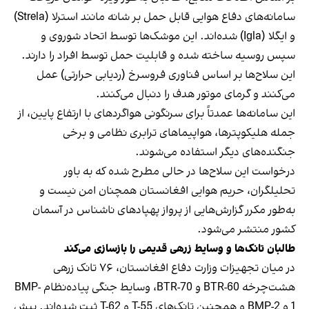
سامانه‌های دفاع هوایی قابل حمل بر شانه مانند استرلا (Strela)
و ایگلا (Igla) شده‌اند. این موشک‌ها توسط اتحاد شوروی و
سپس روسیه ساخته شده و قابلیت حمل توسط افراد را دارند.
این سلاح‌ها بر اساس فناوری فروسرخ (ردیابی حرارتی) عمل
می‌کنند و گرمای موتور هدف را دنبال می‌کنند.
این سامانه‌ها عمدتاً برای سرنگونی هواگردهای با ارتفاع پایین، از
جمله هلیکوپترها، هواپیماهای ترابری نظامی و برخی
جنگنده‌های دیگر استفاده می‌شوند.
درخواست این سلاح‌ها در حالی مطرح شده که به باور
تحلیلگران، حریم هوایی افغانستان همچنان امن نیست و
به‌طور مکرر گزارش‌هایی از پرواز پهپادهای ناشناس در آسمان
کشور منتشر می‌شود.
طالبان تانک‌ها و وسایط زرهی قدیمی را بازسازی می‌کند
در میان تجهیزات وزارت دفاع افغانستان، ۷۶ تانک زرهی
هشت‌چرخه BTR-60 و BTR-70، وسایط جنگی پیاده‌نظام BMP-
1 و BMP-2 و همچنین تانک‌های T-55 و T-62 ثبت شده‌اند. پیش