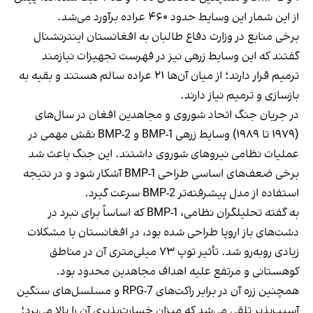
از این شمار این وسایط حدود ۴۶۰ عراده برآورد می‌شد.
برخی منابع در وزارت دفاع طالبان به افغانستان اینترنشنال
گفتند که این وسایط زرهی نیز در فهرست تجهیزات نیازمند
ترمیم قرار دارند؛ از میان آن‌ها ۲۱ عراده سالم هستند و بقیه به
بازسازی و ترمیم نیاز دارند.
در جریان جنگ اتحاد شوروی و مجاهدین افغان در سال‌های
(۱۹۷۹ تا ۱۹۸۹) وسایط زرهی BMP-1 و BMP-2 نقش مهمی در
عملیات نظامی نیروهای شوروی داشتند. این جنگ باعث شد
برخی ضعف‌های اساسی طراحی BMP-1 آشکار شود و در نتیجه
استفاده از مدل پیشرفته‌تر BMP-2 سرعت گیرد.
به گفته تحلیلگران نظامی، BMP-1 که اساساً برای نبرد در
دشت‌های باز اروپا طراحی شده بود، در افغانستان با مشکلات
زیادی روبه‌رو شد. تأثیر توپ ۷۳ میلی‌متری آن در مناطق
کوهستانی و مرتفع علیه اهداف مجاهدین محدود بود.
همچنین زره آن در برابر راکت‌های RPG-7 و مسلسل‌های سنگین
آسیب‌پذیر تلقی می‌شد که میزان خسارت‌پذیری آن را بالا می‌برد؛