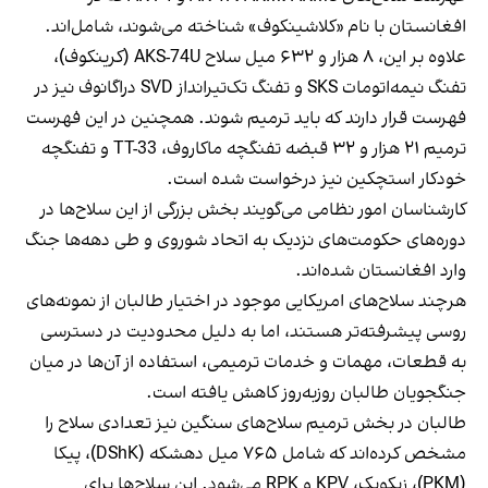
افغانستان با نام «کلاشینکوف» شناخته می‌شوند، شامل‌اند.
علاوه بر این، ۸ هزار و ۶۳۲ میل سلاح AKS-74U (کرینکوف)،
تفنگ نیمه‌اتومات SKS و تفنگ تک‌تیرانداز SVD دراگانوف نیز در
فهرست قرار دارند که باید ترمیم شوند. همچنین در این فهرست
ترمیم ۲۱ هزار و ۳۲ قبضه تفنگچه ماکاروف، TT-33 و تفنگچه
خودکار استچکین نیز درخواست شده است.
کارشناسان امور نظامی می‌گویند بخش بزرگی از این سلاح‌ها در
دوره‌های حکومت‌های نزدیک به اتحاد شوروی و طی دهه‌ها جنگ
وارد افغانستان شده‌اند.
هرچند سلاح‌های امریکایی موجود در اختیار طالبان از نمونه‌های
روسی پیشرفته‌تر هستند، اما به دلیل محدودیت در دسترسی
به قطعات، مهمات و خدمات ترمیمی، استفاده از آن‌ها در میان
جنگجویان طالبان روزبه‌روز کاهش یافته است.
طالبان در بخش ترمیم سلاح‌های سنگین نیز تعدادی سلاح را
مشخص کرده‌اند که شامل ۷۶۵ میل دهشکه (DShK)، پیکا
(PKM)، زیکویک، KPV و RPK می‌شود. این سلاح‌ها برای