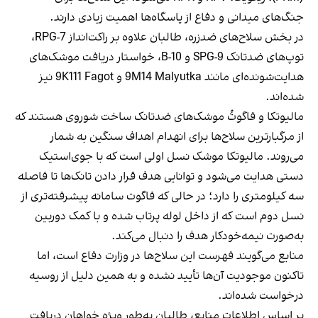
جنگ‌های میدانی و دفاع از پاسگاه‌ها اهمیت زیادی دارند.
در بخش سلاح‌های ضدزره، طالبان علاوه بر راکت‌انداز RPG-7،
توپ‌های ضدتانک SPG-9 و B-10، خواستار دریافت موشک‌های
هدایت‌شونده‌ای مانند 9M14 Malyutka و 9K111 Fagot نیز
شده‌اند.
مالیوتکا و فاگوتُ موشک‌های ضدتانک ساخت شوروی هستند که
از مرگبارترین سلاح‌ها برای انهدام اهداف سنگین به شمار
می‌روند. مالیوتکا موشک نسل اولی است که با جوی‌استیک
دستی هدایت می‌شود و توانایی هدف قرار دادن تانک‌ها تا فاصله
سه کیلومتری را دارد؛ در حالی که فاگوت سامانه پیشرفته‌تری از
نسل دوم است که از داخل لوله پرتاب شده و با کمک دوربین
به‌صورت نیمه‌خودکار هدف را دنبال می‌کند.
منابع می‌گویند فهرست این سلاح‌ها در وزارت دفاع است، اما
تاکنون موجودیت آن‌ها تأیید نشده و به همین دلیل از روسیه
درخواست شده‌اند.
بر اساس اطلاعات منابع، طالبان به‌طور ویژه خواهان دریافت