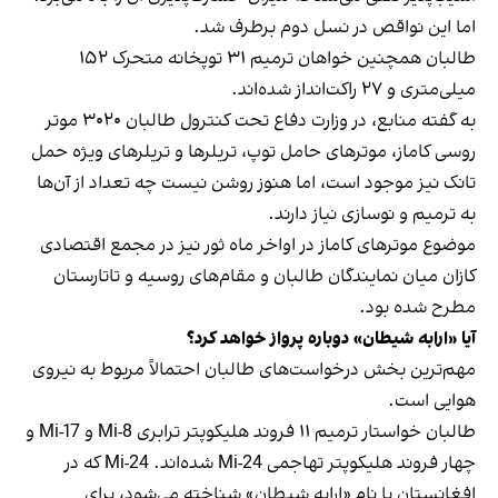
اما این نواقص در نسل دوم برطرف شد.
طالبان همچنین خواهان ترمیم ۳۱ توپخانه متحرک ۱۵۲
میلی‌متری و ۲۷ راکت‌انداز شده‌اند.
به گفته منابع، در وزارت دفاع تحت کنترول طالبان ۳۰۲۰ موتر
روسی کاماز، موترهای حامل توپ، تریلرها و تریلرهای ویژه حمل
تانک نیز موجود است، اما هنوز روشن نیست چه تعداد از آن‌ها
به ترمیم و نوسازی نیاز دارند.
موضوع موترهای کاماز در اواخر ماه ثور نیز در مجمع اقتصادی
کازان میان نمایندگان طالبان و مقام‌های روسیه و تاتارستان
مطرح شده بود.
آیا «ارابه شیطان» دوباره پرواز خواهد کرد؟
مهم‌ترین بخش درخواست‌های طالبان احتمالاً مربوط به نیروی
هوایی است.
طالبان خواستار ترمیم ۱۱ فروند هلیکوپتر ترابری Mi-8 و Mi-17 و
چهار فروند هلیکوپتر تهاجمی Mi-24 شده‌اند. Mi-24 که در
افغانستان با نام «ارابه شیطان» شناخته می‌شود، برای