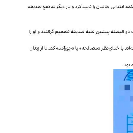
مرافعه بادغیس می‌رود، این دادگاه نیز با فیصله شماره ۷/۱ در تاریخ ۴ سنبله ۱۴۰۰ فیصله محکمه ابتدایی طالبان را تایید کرد و بار دیگر به نفع صدیقه
ان مدنی ریاست تمیز زون غرب رفت. نزدیکان صدیقه می‌گویند قاضیان این دیوان در ۱۰ سنبله ۱۴۰۳، برخلاف دو فیصله پیشین علیه صدیقه تصمیم گرفتند و او را
ند با خدای‌نظر «مصالحه» یا «جورآمد» کند تا از زندان
 بود.