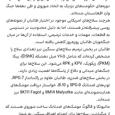
دوره‌های حکومت‌های نزدیک به اتحاد شوروی و طی دهه‌ها جنگ
وارد افغانستان شده‌اند.
هرچند سلاح‌های امریکایی موجود در اختیار طالبان از نمونه‌های
روسی پیشرفته‌تر هستند، اما به دلیل محدودیت در دسترسی
به قطعات، مهمات و خدمات ترمیمی، استفاده از آن‌ها در میان
جنگجویان طالبان روزبه‌روز کاهش یافته است.
طالبان در بخش ترمیم سلاح‌های سنگین نیز تعدادی سلاح را
مشخص کرده‌اند که شامل ۷۶۵ میل دهشکه (DShK)، پیکا
(PKM)، زیکویک، KPV و RPK می‌شود. این سلاح‌ها برای
جنگ‌های میدانی و دفاع از پاسگاه‌ها اهمیت زیادی دارند.
در بخش سلاح‌های ضدزره، طالبان علاوه بر راکت‌انداز RPG-7،
توپ‌های ضدتانک SPG-9 و B-10، خواستار دریافت موشک‌های
هدایت‌شونده‌ای مانند 9M14 Malyutka و 9K111 Fagot نیز
شده‌اند.
مالیوتکا و فاگوتُ موشک‌های ضدتانک ساخت شوروی هستند که
از مرگبارترین سلاح‌ها برای انهدام اهداف سنگین به شمار