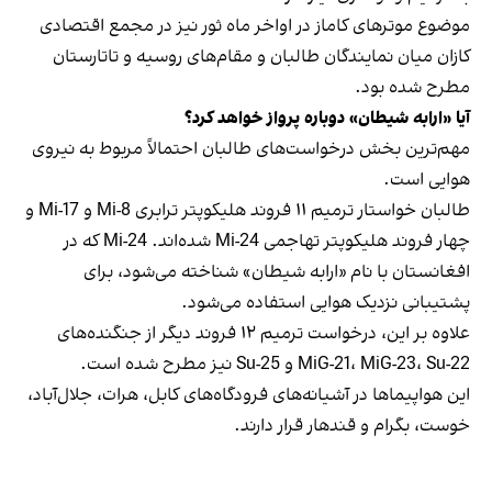
موضوع موترهای کاماز در اواخر ماه ثور نیز در مجمع اقتصادی
کازان میان نمایندگان طالبان و مقام‌های روسیه و تاتارستان
مطرح شده بود.
آیا «ارابه شیطان» دوباره پرواز خواهد کرد؟
مهم‌ترین بخش درخواست‌های طالبان احتمالاً مربوط به نیروی
هوایی است.
طالبان خواستار ترمیم ۱۱ فروند هلیکوپتر ترابری Mi-8 و Mi-17 و
چهار فروند هلیکوپتر تهاجمی Mi-24 شده‌اند. Mi-24 که در
افغانستان با نام «ارابه شیطان» شناخته می‌شود، برای
پشتیبانی نزدیک هوایی استفاده می‌شود.
علاوه بر این، درخواست ترمیم ۱۲ فروند دیگر از جنگنده‌های
MiG-21، MiG-23، Su-22 و Su-25 نیز مطرح شده است.
این هواپیماها در آشیانه‌های فرودگاه‌های کابل، هرات، جلال‌آباد،
خوست، بگرام و قندهار قرار دارند.