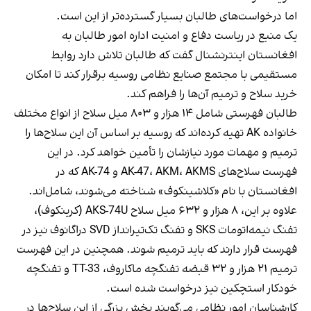
اما درخواست‌های طالبان بسیار گسترده‌تر از این است.
یک منبع در ریاست دفاع و امنیت اداره امور طالبان به
افغانستان اینترنشنال گفت که طالبان تلاش دارد روابط
مستقیمی با مجتمع صنایع نظامی روسیه برقرار کند تا امکان
خرید سلاح و ترمیم آن‌ها را فراهم کند.
طالبان فهرستی شامل ۱۴ هزار و ۸۰۳ میل سلاح از انواع مختلف
خانواده AK تهیه کرده‌اند که روسیه بر اساس آن این سلاح‌ها را
ترمیم و مهمات مورد نیازشان را تأمین خواهد کرد. در این
فهرست سلاح‌های AK-47، AKM، AKMS و AK-74 که در
افغانستان با نام «کلاشینکوف» شناخته می‌شوند، شامل‌اند.
علاوه بر این، ۸ هزار و ۶۳۲ میل سلاح AKS-74U (کرینکوف)،
تفنگ نیمه‌اتومات SKS و تفنگ تک‌تیرانداز SVD دراگانوف نیز در
فهرست قرار دارند که باید ترمیم شوند. همچنین در این فهرست
ترمیم ۲۱ هزار و ۳۲ قبضه تفنگچه ماکاروف، TT-33 و تفنگچه
خودکار استچکین نیز درخواست شده است.
کارشناسان امور نظامی می‌گویند بخش بزرگی از این سلاح‌ها در