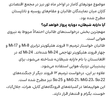
موضوع موترهای کاماز در اواخر ماه ثور نیز در مجمع اقتصادی
کازان میان نمایندگان طالبان و مقام‌های روسیه و تاتارستان
مطرح شده بود.
آیا «ارابه شیطان» دوباره پرواز خواهد کرد؟
مهم‌ترین بخش درخواست‌های طالبان احتمالاً مربوط به نیروی
هوایی است.
طالبان خواستار ترمیم ۱۱ فروند هلیکوپتر ترابری Mi-8 و Mi-17 و
چهار فروند هلیکوپتر تهاجمی Mi-24 شده‌اند. Mi-24 که در
افغانستان با نام «ارابه شیطان» شناخته می‌شود، برای
پشتیبانی نزدیک هوایی استفاده می‌شود.
علاوه بر این، درخواست ترمیم ۱۲ فروند دیگر از جنگنده‌های
MiG-21، MiG-23، Su-22 و Su-25 نیز مطرح شده است.
این هواپیماها در آشیانه‌های فرودگاه‌های کابل، هرات، جلال‌آباد،
خوست، بگرام و قندهار قرار دارند.