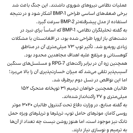
عملیات نظامی نیروهای شوروی داشتند. این جنگ باعث شد
برخی ضعف‌های اساسی طراحی BMP-1 آشکار شود و در نتیجه
استفاده از مدل پیشرفته‌تر BMP-2 سرعت گیرد.
به گفته تحلیلگران نظامی، BMP-1 که اساساً برای نبرد در
دشت‌های باز اروپا طراحی شده بود، در افغانستان با مشکلات
زیادی روبه‌رو شد. تأثیر توپ ۷۳ میلی‌متری آن در مناطق
کوهستانی و مرتفع علیه اهداف مجاهدین محدود بود.
همچنین زره آن در برابر راکت‌های RPG-7 و مسلسل‌های سنگین
آسیب‌پذیر تلقی می‌شد که میزان خسارت‌پذیری آن را بالا می‌برد؛
اما این نواقص در نسل دوم برطرف شد.
طالبان همچنین خواهان ترمیم ۳۱ توپخانه متحرک ۱۵۲
میلی‌متری و ۲۷ راکت‌انداز شده‌اند.
به گفته منابع، در وزارت دفاع تحت کنترول طالبان ۳۰۲۰ موتر
روسی کاماز، موترهای حامل توپ، تریلرها و تریلرهای ویژه حمل
تانک نیز موجود است، اما هنوز روشن نیست چه تعداد از آن‌ها
به ترمیم و نوسازی نیاز دارند.