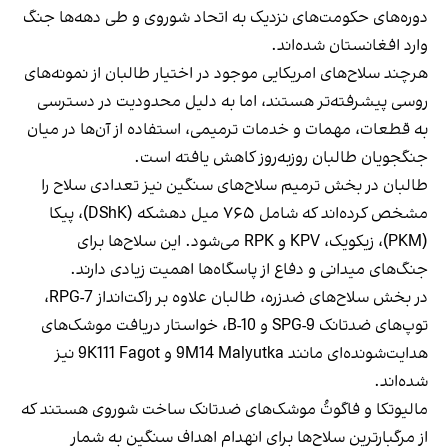
دوره‌های حکومت‌های نزدیک به اتحاد شوروی و طی دهه‌ها جنگ
وارد افغانستان شده‌اند.
هرچند سلاح‌های امریکایی موجود در اختیار طالبان از نمونه‌های
روسی پیشرفته‌تر هستند، اما به دلیل محدودیت در دسترسی
به قطعات، مهمات و خدمات ترمیمی، استفاده از آن‌ها در میان
جنگجویان طالبان روزبه‌روز کاهش یافته است.
طالبان در بخش ترمیم سلاح‌های سنگین نیز تعدادی سلاح را
مشخص کرده‌اند که شامل ۷۶۵ میل دهشکه (DShK)، پیکا
(PKM)، زیکویک، KPV و RPK می‌شود. این سلاح‌ها برای
جنگ‌های میدانی و دفاع از پاسگاه‌ها اهمیت زیادی دارند.
در بخش سلاح‌های ضدزره، طالبان علاوه بر راکت‌انداز RPG-7،
توپ‌های ضدتانک SPG-9 و B-10، خواستار دریافت موشک‌های
هدایت‌شونده‌ای مانند 9M14 Malyutka و 9K111 Fagot نیز
شده‌اند.
مالیوتکا و فاگوتُ موشک‌های ضدتانک ساخت شوروی هستند که
از مرگبارترین سلاح‌ها برای انهدام اهداف سنگین به شمار