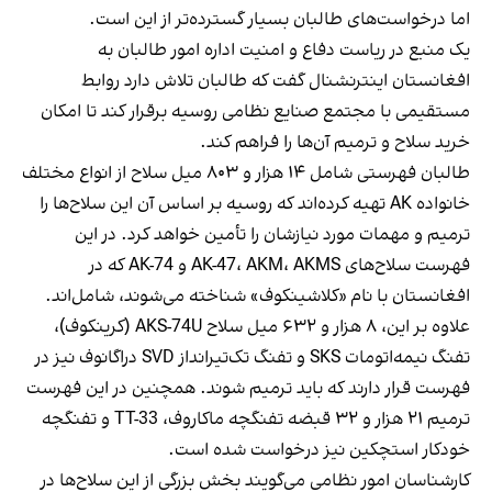
اما درخواست‌های طالبان بسیار گسترده‌تر از این است.
یک منبع در ریاست دفاع و امنیت اداره امور طالبان به
افغانستان اینترنشنال گفت که طالبان تلاش دارد روابط
مستقیمی با مجتمع صنایع نظامی روسیه برقرار کند تا امکان
خرید سلاح و ترمیم آن‌ها را فراهم کند.
طالبان فهرستی شامل ۱۴ هزار و ۸۰۳ میل سلاح از انواع مختلف
خانواده AK تهیه کرده‌اند که روسیه بر اساس آن این سلاح‌ها را
ترمیم و مهمات مورد نیازشان را تأمین خواهد کرد. در این
فهرست سلاح‌های AK-47، AKM، AKMS و AK-74 که در
افغانستان با نام «کلاشینکوف» شناخته می‌شوند، شامل‌اند.
علاوه بر این، ۸ هزار و ۶۳۲ میل سلاح AKS-74U (کرینکوف)،
تفنگ نیمه‌اتومات SKS و تفنگ تک‌تیرانداز SVD دراگانوف نیز در
فهرست قرار دارند که باید ترمیم شوند. همچنین در این فهرست
ترمیم ۲۱ هزار و ۳۲ قبضه تفنگچه ماکاروف، TT-33 و تفنگچه
خودکار استچکین نیز درخواست شده است.
کارشناسان امور نظامی می‌گویند بخش بزرگی از این سلاح‌ها در