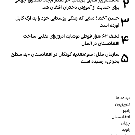
۲
نخست‌وزیر سابق بریتانیا خواستار ایجاد صندوق جهانی
برای حمایت از آموزش دختران افغان شد
۳
حسن آخند؛ ملایی که زندگی روستایی خود را به ارگ کابل
آورده است
۴
کشف ۶۲ هزار قوطی نوشابه انرژی‌زای تقلبی ساخت
افغانستان در آلمان
۵
سازمان ملل: سوء‌تغذیه کودکان در افغانستان «به سطح
بحرانی» رسیده است
برنامه‌ها
تلویزیون
رادیو
افغانستان
جهان
زاویه