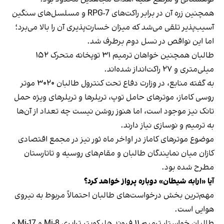
همچنین زره آن در برابر راکت‌های RPG-7 و مسلسل‌های سنگین
آسیب‌پذیر تلقی می‌شد که میزان خسارت‌پذیری آن را بالا می‌برد؛
اما این نواقص در نسل دوم برطرف شد.
طالبان همچنین خواهان ترمیم ۳۱ توپخانه متحرک ۱۵۲
میلی‌متری و ۲۷ راکت‌انداز شده‌اند.
به گفته منابع، در وزارت دفاع تحت کنترول طالبان ۳۰۲۰ موتر
روسی کاماز، موترهای حامل توپ، تریلرها و تریلرهای ویژه حمل
تانک نیز موجود است، اما هنوز روشن نیست چه تعداد از آن‌ها
به ترمیم و نوسازی نیاز دارند.
موضوع موترهای کاماز در اواخر ماه ثور نیز در مجمع اقتصادی
کازان میان نمایندگان طالبان و مقام‌های روسیه و تاتارستان
مطرح شده بود.
آیا «ارابه شیطان» دوباره پرواز خواهد کرد؟
مهم‌ترین بخش درخواست‌های طالبان احتمالاً مربوط به نیروی
هوایی است.
طالبان خواستار ترمیم ۱۱ فروند هلیکوپتر ترابری Mi-8 و Mi-17 و