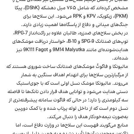
مشخص کرده‌اند که شامل ۷۶۵ میل دهشکه (DShK)، پیکا
(PKM)، زیکویک، KPV و RPK می‌شود. این سلاح‌ها برای
جنگ‌های میدانی و دفاع از پاسگاه‌ها اهمیت زیادی دارند.
در بخش سلاح‌های ضدزره، طالبان علاوه بر راکت‌انداز RPG-7،
توپ‌های ضدتانک SPG-9 و B-10، خواستار دریافت موشک‌های
هدایت‌شونده‌ای مانند 9M14 Malyutka و 9K111 Fagot نیز
شده‌اند.
مالیوتکا و فاگوتُ موشک‌های ضدتانک ساخت شوروی هستند که
از مرگبارترین سلاح‌ها برای انهدام اهداف سنگین به شمار
می‌روند. مالیوتکا موشک نسل اولی است که با جوی‌استیک
دستی هدایت می‌شود و توانایی هدف قرار دادن تانک‌ها تا فاصله
سه کیلومتری را دارد؛ در حالی که فاگوت سامانه پیشرفته‌تری از
نسل دوم است که از داخل لوله پرتاب شده و با کمک دوربین
به‌صورت نیمه‌خودکار هدف را دنبال می‌کند.
منابع می‌گویند فهرست این سلاح‌ها در وزارت دفاع است، اما
تاکنون موجودیت آن‌ها تأیید نشده و به همین دلیل از روسیه