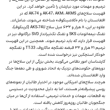
ترمیم و مهمات مورد نیازشان را تأمین خواهد کرد. در این
فهرست سلاح‌های AK-47، AKM، AKMS و AK-74 که در
افغانستان با نام «کلاشینکوف» شناخته می‌شوند، شامل‌اند.
علاوه بر این، ۸ هزار و ۶۳۲ میل سلاح AKS-74U (کرینکوف)،
تفنگ نیمه‌اتومات SKS و تفنگ تک‌تیرانداز SVD دراگانوف نیز در
فهرست قرار دارند که باید ترمیم شوند. همچنین در این فهرست
ترمیم ۲۱ هزار و ۳۲ قبضه تفنگچه ماکاروف، TT-33 و تفنگچه
خودکار استچکین نیز درخواست شده است.
کارشناسان امور نظامی می‌گویند بخش بزرگی از این سلاح‌ها در
دوره‌های حکومت‌های نزدیک به اتحاد شوروی و طی دهه‌ها جنگ
وارد افغانستان شده‌اند.
هرچند سلاح‌های امریکایی موجود در اختیار طالبان از نمونه‌های
روسی پیشرفته‌تر هستند، اما به دلیل محدودیت در دسترسی
به قطعات، مهمات و خدمات ترمیمی، استفاده از آن‌ها در میان
جنگجویان طالبان روزبه‌روز کاهش یافته است.
طالبان در بخش ترمیم سلاح‌های سنگین نیز تعدادی سلاح را