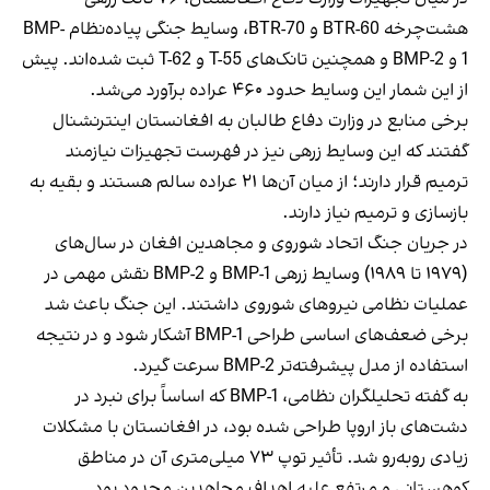
هشت‌چرخه BTR-60 و BTR-70، وسایط جنگی پیاده‌نظام BMP-
1 و BMP-2 و همچنین تانک‌های T-55 و T-62 ثبت شده‌اند. پیش
از این شمار این وسایط حدود ۴۶۰ عراده برآورد می‌شد.
برخی منابع در وزارت دفاع طالبان به افغانستان اینترنشنال
گفتند که این وسایط زرهی نیز در فهرست تجهیزات نیازمند
ترمیم قرار دارند؛ از میان آن‌ها ۲۱ عراده سالم هستند و بقیه به
بازسازی و ترمیم نیاز دارند.
در جریان جنگ اتحاد شوروی و مجاهدین افغان در سال‌های
(۱۹۷۹ تا ۱۹۸۹) وسایط زرهی BMP-1 و BMP-2 نقش مهمی در
عملیات نظامی نیروهای شوروی داشتند. این جنگ باعث شد
برخی ضعف‌های اساسی طراحی BMP-1 آشکار شود و در نتیجه
استفاده از مدل پیشرفته‌تر BMP-2 سرعت گیرد.
به گفته تحلیلگران نظامی، BMP-1 که اساساً برای نبرد در
دشت‌های باز اروپا طراحی شده بود، در افغانستان با مشکلات
زیادی روبه‌رو شد. تأثیر توپ ۷۳ میلی‌متری آن در مناطق
کوهستانی و مرتفع علیه اهداف مجاهدین محدود بود.