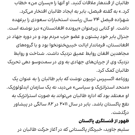
طالبان از قندهار ملاقات کنید. او آنها را «پسران من» خطاب
کرد.» به گفته فیصل، بابر به ایجاد طالبان افتخار می‌کرد.
شهزاده فیصل ۲۴ سال ریاست استخبارات سعودی را برعهده
داشت. او کتابی زیرعنوان «پرونده افغانستان» نیز نوشته است.
جنرال بابر خود پشتون و عضو حزب مردم بود و در دوره جهاد در
افغانستان، فرماندار ایالت خیبرپختونخوا بود و با گروه‌های
مجاهدین افغان روابط عمیق نزدیک داشت. شناخت و روابط
نزدیک وی از جریان‌های جهادی به وی در سمت‌وسو دهی تحریک
طالبان کمک کرد.
روزنامه اکسپرس تربیون نوشت که بابر طالبان را به عنوان یک
«متحد استراتژیک و سیاسی» می‌دید، نه یک سازمان ایدئولوژیک.
او معتقد بود که اداره طالبان می‌تواند به صورت استراتژیک به
نفع پاکستان باشد. بابر در سال ۲۰۱۱ در ۸۲ سالگی در پیشاور
درگذشت.
ظهور از قنسلگری پاکستان
سلیم جاوید، خبرنگار پاکستانی که در آغاز حرکت طالبان در