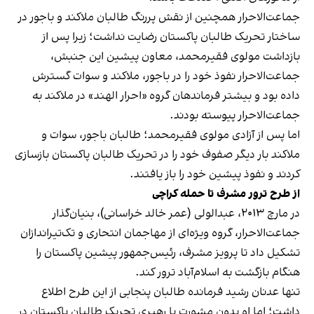
جماعت‌الاحرار همچنین از نقش پررنگ طالبان ملاکند و باجور در
ساختار تحریک طالبان پاکستان رضایت نداشت؛ زیرا پس از
بازداشت مولوی فقیرمحمد، معاون پیشین این جنبش،
جماعت‌الاحرار نفوذ خود را در باجور، ملاکند و سوات گسترش
داده بود و بیشتر فرماندهان گروه «احرار الهند» در ملاکند به
جماعت‌الاحرار پیوسته بودند.
اما پس از آزادی مولوی فقیرمحمد؛ طالبان باجور، سوات و
ملاکند بار دیگر صفوف خود را در تحریک طالبان پاکستان بازسازی
کردند و نفوذ پیشین خود را باز یافتند.
از طرح ترور مشرف تا حمله کراچی
در مارچ ۲۰۱۳، عبدالولی (عمر خالد خراسانی)، بنیان‌گذار
جماعت‌الاحرار، گروه ویژه‌ای از مهاجمان انتحاری و تک‌تیراندازان
تشکیل داد تا پرویز مشرف، رئیس‌جمهور پیشین پاکستان را
هنگام بازگشت به اسلام‌آباد ترور کند.
تنها عدنان رشید فرمانده طالبان پنجابی از این طرح اطلاع
داشت؛ اما او بدون مشورت با رهبری تحریک طالبان پاکستان در