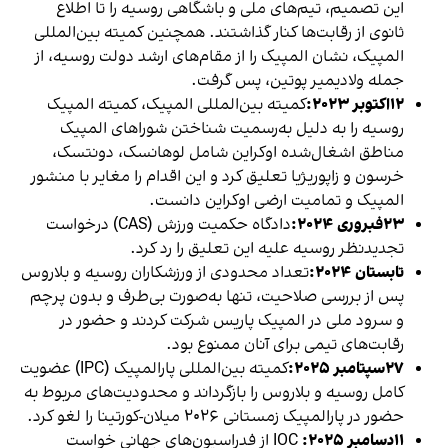
این تصمیم، تیم‌های ملی و باشگاهی روسیه را تا اطلاع
ثانوی از رقابت‌ها کنار گذاشتند. همچنین کمیته بین‌المللی
المپیک، نشان المپیک را از مقام‌های ارشد دولت روسیه، از
جمله ولادیمیر پوتین، پس گرفت.
۱۲اکتوبر ۲۰۲۳:
کمیته بین‌المللی المپیک، کمیته المپیک
روسیه را به دلیل به‌رسمیت شناختن شوراهای المپیک
مناطق اشغال‌شده اوکراین شامل لوهانسک، دونتسک،
خرسون و زاپوریژیا تعلیق کرد و این اقدام را مغایر با منشور
المپیک و تمامیت ارضی اوکراین دانست.
۲۳فبروری ۲۰۲۴:
دادگاه حکمیت ورزش (CAS) درخواست
تجدیدنظر روسیه علیه این تعلیق را رد کرد.
تابستان ۲۰۲۴:
تعداد محدودی از ورزشکاران روسیه و بلاروس
پس از بررسی صلاحیت، تنها به‌صورت بی‌طرف و بدون پرچم
و سرود ملی در المپیک پاریس شرکت کردند و حضور در
رقابت‌های تیمی برای آنان ممنوع بود.
۲۷سپتامبر ۲۰۲۵:
کمیته بین‌المللی پارالمپیک (IPC) عضویت
کامل روسیه و بلاروس را بازگرداند و محدودیت‌های مربوط به
حضور در پارالمپیک زمستانی ۲۰۲۶ میلان-کورتینا را لغو کرد.
۱۱دسامبر ۲۰۲۵:
IOC از فدراسیون‌های جهانی خواست