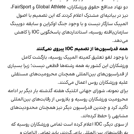
دو نهاد مدافع حقوق ورزشکاران، Global Athlete و FairSport،
نیز در بیانیه‌ای مشترک اعلام کردند که این تصمیم با اصول
المپیک سازگار نیست و با وجود جنگ اوکراین و سابقه دوپینگ
سازمان‌یافته روسیه، استانداردهای پاسخگویی IOC را کاهش
می‌دهد.
همه فدراسیون‌ها از تصمیم IOC پیروی نمی‌کنند
با وجود لغو تعلیق کمیته المپیک روسیه، بازگشت کامل
ورزشکاران این کشور به همه رشته‌ها قطعی نیست؛ زیرا بسیاری
از فدراسیون‌های بین‌المللی همچنان محرومیت‌های مستقلی
علیه ورزشکاران روس اعمال می‌کنند.
برای نمونه، شورای جهانی اتلتیک هفته گذشته بار دیگر بر ادامه
محرومیت ورزشکاران روسیه و بلاروس از رقابت‌های بین‌المللی
تأکید کرد و چندین فدراسیون دیگر نیز همچنان محدودیت‌های
مشابهی را حفظ کرده‌اند.
از سوی دیگر، IOC اعلام کرده است تمامی ورزشکاران روسیه که
به رقابت‌های بین‌المللی بازمی‌گردند، باید تمامی الزامات و