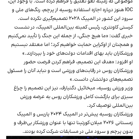
موضوعی که زمینه لغو تعلیق را فراهم کرده است. با وجود این،
IOC هنوز درباره اجازه استفاده روسیه از پرچم، رنگ‌های ملی و
سرود این کشور در المپیک ۲۰۲۸ تصمیم‌گیری نکرده است.
کرستی کاونتری، رئیس کمیته بین‌المللی المپیک، در نشست
خبری گفت: «ما هیچ جنگی، از جمله این جنگ را تأیید نمی‌کنیم
و همچنان از اوکراین حمایت خواهیم کرد؛ اما معتقد نیستیم
ورزشکاران باید بهای اقدامات دولت‌های خود را بپردازند.»
او افزود: «هدف این تصمیم، فراهم کردن فرصت حضور
ورزشکاران روس در رقابت‌های ورزشی است و نباید آنان را مسئول
تصمیم‌های دولتشان دانست.»
وزیر ورزش روسیه، میخائیل دگتیارف، نیز این تصمیم را چراغ
سبزی برای بازگشت کامل ورزشکاران روس به عرصه ورزش
بین‌المللی توصیف کرد.
ورزشکاران روسیه پیش‌تر در المپیک ۲۰۲۴ پاریس و المپیک
زمستانی ۲۰۲۶ میلان-کورتینا تنها با عنوان ورزشکار بی‌طرف و
بدون پرچم و سرود ملی در مسابقات شرکت کرده بودند.