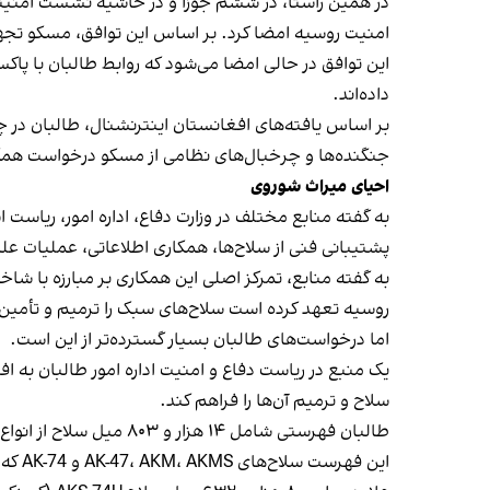
در همین راستا، در ششم جوزا و در حاشیه نشست امنیتی
امنیت روسیه امضا کرد. بر اساس این توافق، مسکو تجهیزات
این توافق در حالی امضا می‌شود که روابط طالبان با پاکس
داده‌اند.
بر اساس یافته‌های افغانستان اینترنشنال، طالبان در چ
جنگنده‌ها و چرخبال‌های نظامی از مسکو درخواست همک
احیای میراث شوروی
به گفته منابع مختلف در وزارت دفاع، اداره امور، ریاس
پشتیبانی فنی از سلاح‌ها، همکاری اطلاعاتی، عملیات عل
به گفته منابع، تمرکز اصلی این همکاری بر مبارزه با ش
روسیه تعهد کرده است سلاح‌های سبک را ترمیم و تأمین ک
اما درخواست‌های طالبان بسیار گسترده‌تر از این است.
یک منبع در ریاست دفاع و امنیت اداره امور طالبان به 
سلاح و ترمیم آن‌ها را فراهم کند.
این فهرست سلاح‌های AK-47، AKM، AKMS و AK-74 که در افغانستان با نام «کلاشینکوف» شناخته می‌شوند، شامل‌اند.