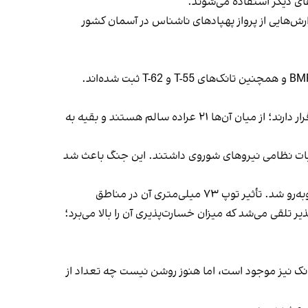
های دیگر استفاده می‌شوند.
رش‌هایی از پرواز پهپادهای ناشناس در آسمان کشور
در میان تجهیزات وزارت دفاع افغانستان، ۷۶ تانک زرهی هشت‌چرخه BTR-60 و BTR-70، وسایط جنگی پیاده‌نظام BMP-1 و BMP-2 و همچنین تانک‌های T-55 و T-62 ثبت شده‌اند.
برخی منابع در وزارت دفاع طالبان به افغانستان اینترنشنال گفتند که این وسایط زرهی نیز در فهرست تجهیزات نیازمند ترمیم قرار دارند؛ از میان آن‌ها ۲۱ عراده سالم هستند و بقیه به
 سال‌های (۱۹۷۹ تا ۱۹۸۹) وسایط زرهی BMP-1 و BMP-2 نقش مهمی در عملیات نظامی نیروهای شوروی داشتند. این جنگ باعث شد
به گفته تحلیلگران نظامی، BMP-1 که اساساً برای نبرد در دشت‌های باز اروپا طراحی شده بود، در افغانستان با مشکلات زیادی روبه‌رو شد. تأثیر توپ ۷۳ میلی‌متری آن در مناطق
ن در برابر راکت‌های RPG-7 و مسلسل‌های سنگین آسیب‌پذیر تلقی می‌شد که میزان خسارت‌پذیری آن را بالا می‌برد؛
ا و تریلرهای ویژه حمل تانک نیز موجود است، اما هنوز روشن نیست چه تعداد از