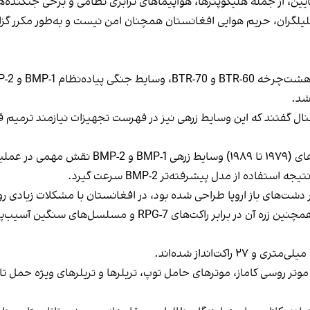
 پایین، از جمله هلیکوپترها، هواپیماهای ترابری نظامی و برخی جنگنده‌
لیلگران، حریم هوایی افغانستان همچنان امن نیست و به‌طور مکرر گزا
در جریان جنگ اتحاد شوروی و مجاهدین افغان در
کوهستانی و مرتفع علیه اهداف مجاهدین محدود بود. همچنین زره آ
ه گفته منابع، در وزارت دفاع تحت کنترول طالبان ۳۰۲۰ موتر روسی کاماز، موترهای حامل توپ، تریلره