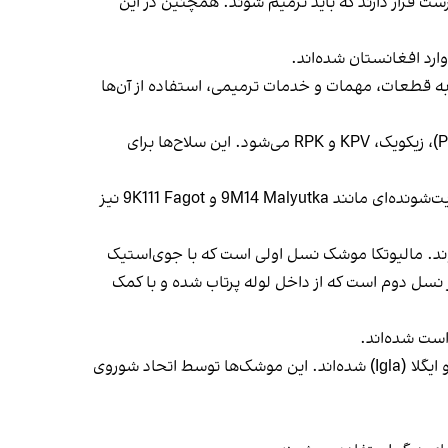
کرینکوف)، تفنگ نیمه‌اتومات SKS و تفنگ تک‌تیرانداز SVD دراگانوف نیز در فهرست قرار دارند که باید ترمیم شوند. همچنین در این
ارد افغانستان شده‌اند.
به قطعات، مهمات و خدمات ترمیمی، استفاده از آن‌ها
طالبان در بخش ترمیم سلاح‌های سنگین نیز تعدادی سلاح را مشخص کرده‌اند که شامل ۷۶۵ میل دهشکه (DShK)، پیکا (PKM)، زیکویک، KPV و RPK می‌شود. این سلاح‌ها برای
در بخش سلاح‌های ضدزره، طالبان علاوه بر راکت‌انداز RPG-7، توپ‌های ضدتانک SPG-9 و B-10، خواستار دریافت موشک‌های هدایت‌شونده‌ای مانند 9M14 Malyutka و 9K111 Fagot نیز
وند. مالیوتکا موشک نسل اولی است که با جوی‌استیک
ز نسل دوم است که از داخل لوله پرتاب شده و با کمک
است شده‌اند.
بر اساس اطلاعات منابع، طالبان به‌طور ویژه خواهان دریافت سامانه‌های دفاع هوایی قابل حمل بر شانه مانند استرلا (Strela) و ایگلا (Igla) شده‌اند. این موشک‌ها توسط اتحاد شوروی