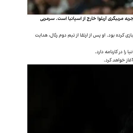
دید خود معرفی کرد. این نخستین تجربه مربیگری آربلوا خارج از اسپانیا است. سرمربی
زی کرده بود. او پس از ارتقا از تیم دوم رئال، هدایت