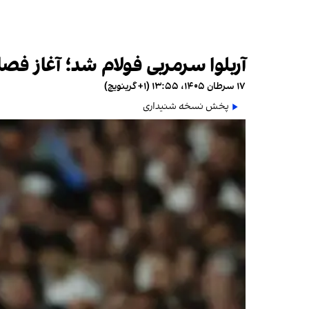
آربلوا سرمربی فولام شد؛ آغاز فص
۱۷ سرطان ۱۴۰۵، ۱۳:۵۵ (‎+۱ گرینویچ)
پخش نسخه شنیداری