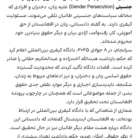
جنسیتی
(Gender Persecution) علیه زنان، دختران و افرادی که
مخالف سیاست‌های جنسیتی طالبان تلقی می‌شوند، مسئولیت
کیفری دارند. به گفته دادستانی، زنان در افغانستان از حق
آموزش، کار، رفت‌وآمد، آزادی بیان و دیگر حقوق بنیادین خود
محروم شده‌اند.
سرانجام، در ۸ جولای ۲۰۲۵، دادگاه کیفری بین‌المللی اعلام کرد
که حکم بازداشت هبت‌الله آخندزاده و عبدالحکیم حقانی را صادر
کرده است. قضات دادگاه تأکید کردند که محدودیت گسترده
حقوق اساسی زنان و دختران، و نیز ادعاهای مربوط به زندان،
شکنجه، ناپدیدسازی اجباری و دیگر موارد نقض جدی حقوق
بشر، از جمله موضوعاتی است که همچنان در چارچوب پرونده
افغانستان تحت تحقیق قرار دارد.
شماری از شاهدانی که با دادگاه کیفری بین‌المللی در ارتباط
بوده‌اند، به افغانستان اینترنشنال گفته‌اند که دادستانی این
دادگاه درباره هشت مقام دیگر طالبان نیز در حال تحقیق است.
از نظر حقوقی امکان صدور حکم بازداشت تعداد بیشتری از