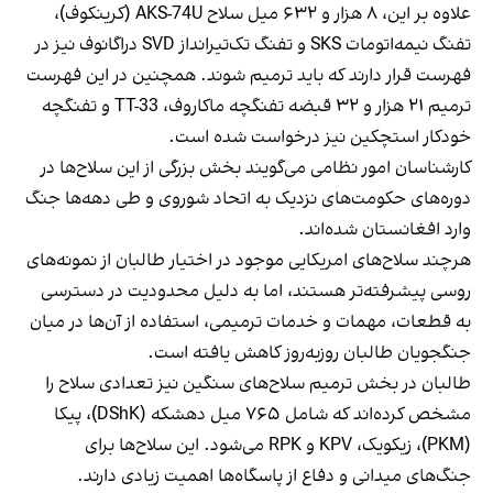
علاوه بر این، ۸ هزار و ۶۳۲ میل سلاح AKS-74U (کرینکوف)،
تفنگ نیمه‌اتومات SKS و تفنگ تک‌تیرانداز SVD دراگانوف نیز در
فهرست قرار دارند که باید ترمیم شوند. همچنین در این فهرست
ترمیم ۲۱ هزار و ۳۲ قبضه تفنگچه ماکاروف، TT-33 و تفنگچه
خودکار استچکین نیز درخواست شده است.
کارشناسان امور نظامی می‌گویند بخش بزرگی از این سلاح‌ها در
دوره‌های حکومت‌های نزدیک به اتحاد شوروی و طی دهه‌ها جنگ
وارد افغانستان شده‌اند.
هرچند سلاح‌های امریکایی موجود در اختیار طالبان از نمونه‌های
روسی پیشرفته‌تر هستند، اما به دلیل محدودیت در دسترسی
به قطعات، مهمات و خدمات ترمیمی، استفاده از آن‌ها در میان
جنگجویان طالبان روزبه‌روز کاهش یافته است.
طالبان در بخش ترمیم سلاح‌های سنگین نیز تعدادی سلاح را
مشخص کرده‌اند که شامل ۷۶۵ میل دهشکه (DShK)، پیکا
(PKM)، زیکویک، KPV و RPK می‌شود. این سلاح‌ها برای
جنگ‌های میدانی و دفاع از پاسگاه‌ها اهمیت زیادی دارند.