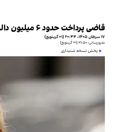
قاضی پرداخت حدود ۶ میلیون دالر غرامت به شاکی ترامپ را تایید کرد
۱۷ سرطان ۱۴۰۵، ۲۰:۴۴ (‎+۱ گرینویچ)
به‌روزرسانی: ۲۱:۵۰ (‎+۱ گرینویچ)
پخش نسخه شنیداری