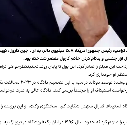
یک قاضی فدرال امریکا روز چهارشنبه دستور داد که دونالد ترامپ، رئیس جمه
خت این مبلغ را صادر کرد. این پول تا پایان روند تجدیدنظرخواهی ترا
هیچ‌یک از ۹ قاضی دادگاه عالی، ا
است استیناف او را مجدداً بررسی کند. دادگاه عالی به ندرت درخواست‌ها
گاه استیناف فدرال منهتن شکایت کرد. سخنگوی وکلای او این پرونده 
ای. جین کارول، ۸۲ ساله، نخستین بار در سال ۲۰۱۹ ترامپ را متهم کرد که 