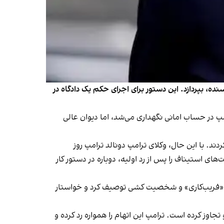
ور امریکا، ۵.۸ میلیون دالر، به ای. جین کارول، نویسنده، بپردازد. این دستور برای اجرای حکم یک دادگاه در
مپ در حساب امانی نگهداری می‌شد، اما دیوان عالی
ز جمله سه قاضی منصوب‌شده توسط دونالد ترامپ، با این تصمیم دادگاه در ۲۰۲۳ مخالفت نکردند. با این حال، وکلای ترامپ دونالد ترامپ روز
ی استیناف را پس از رد اولیه، دوباره در دستور کار
را «فریب‌کاری» و شخصیت کشی توصیف کرد و خواستار
حدود سال ۱۹۹۶ در اتاق یک فروشگاه در نیویارک به او تجاوز کرده است. ترامپ این اتهام را همواره رد کرده و