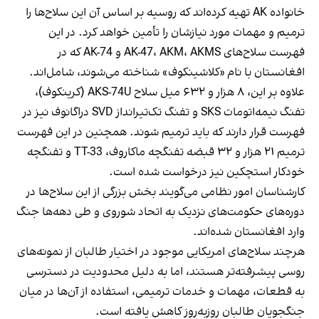
خانواده AK تهیه کرده‌اند که روسیه بر اساس آن این سلاح‌ها را
ترمیم و مهمات مورد نیازشان را تأمین خواهد کرد. در این
فهرست سلاح‌های AK-47، AKM، AKMS و AK-74 که در
افغانستان با نام «کلاشینکوف» شناخته می‌شوند، شامل‌اند.
علاوه بر این، ۸ هزار و ۶۳۲ میل سلاح AKS-74U (کرینکوف)،
تفنگ نیمه‌اتومات SKS و تفنگ تک‌تیرانداز SVD دراگانوف نیز در
فهرست قرار دارند که باید ترمیم شوند. همچنین در این فهرست
ترمیم ۲۱ هزار و ۳۲ قبضه تفنگچه ماکاروف، TT-33 و تفنگچه
خودکار استچکین نیز درخواست شده است.
کارشناسان امور نظامی می‌گویند بخش بزرگی از این سلاح‌ها در
دوره‌های حکومت‌های نزدیک به اتحاد شوروی و طی دهه‌ها جنگ
وارد افغانستان شده‌اند.
هرچند سلاح‌های امریکایی موجود در اختیار طالبان از نمونه‌های
روسی پیشرفته‌تر هستند، اما به دلیل محدودیت در دسترسی
به قطعات، مهمات و خدمات ترمیمی، استفاده از آن‌ها در میان
جنگجویان طالبان روزبه‌روز کاهش یافته است.