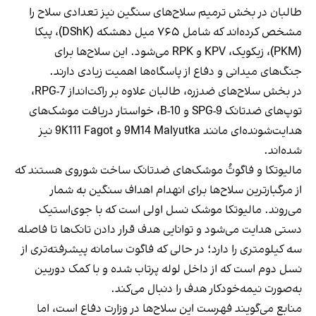
طالبان در بخش ترمیم سلاح‌های سنگین نیز تعدادی سلاح را
مشخص کرده‌اند که شامل ۷۶۵ میل دهشکه (DShK)، پیکا
(PKM)، زیکویک، KPV و RPK می‌شود. این سلاح‌ها برای
جنگ‌های میدانی و دفاع از پاسگاه‌ها اهمیت زیادی دارند.
در بخش سلاح‌های ضدزره، طالبان علاوه بر راکت‌انداز RPG-7،
توپ‌های ضدتانک SPG-9 و B-10، خواستار دریافت موشک‌های
هدایت‌شونده‌ای مانند 9M14 Malyutka و 9K111 Fagot نیز
شده‌اند.
مالیوتکا و فاگوتُ موشک‌های ضدتانک ساخت شوروی هستند که
از مرگبارترین سلاح‌ها برای انهدام اهداف سنگین به شمار
می‌روند. مالیوتکا موشک نسل اولی است که با جوی‌استیک
دستی هدایت می‌شود و توانایی هدف قرار دادن تانک‌ها تا فاصله
سه کیلومتری را دارد؛ در حالی که فاگوت سامانه پیشرفته‌تری از
نسل دوم است که از داخل لوله پرتاب شده و با کمک دوربین
به‌صورت نیمه‌خودکار هدف را دنبال می‌کند.
منابع می‌گویند فهرست این سلاح‌ها در وزارت دفاع است، اما