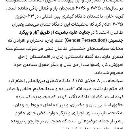
تحقیقات را صادر کرد و این پرونده تا آخرین اطلاعات منتشرشده
در سال‌های ۲۰۲۵ و ۲۰۲۶ همچنان باز و فعال باقی مانده است.
کریم خان، دادستان دادگاه کیفری بین‌المللی، در ۲۳ جنوری
۲۰۲۵ اعلام کرد که تحقیقات این دادگاه نشان می‌دهد رهبران
طالبان احتمالاً در
جنایت علیه بشریت از طریق آزار و پیگرد
جنسیتی
(Gender Persecution) علیه زنان، دختران و افرادی که
مخالف سیاست‌های جنسیتی طالبان تلقی می‌شوند، مسئولیت
کیفری دارند. به گفته دادستانی، زنان در افغانستان از حق
آموزش، کار، رفت‌وآمد، آزادی بیان و دیگر حقوق بنیادین خود
محروم شده‌اند.
سرانجام، در ۸ جولای ۲۰۲۵، دادگاه کیفری بین‌المللی اعلام کرد
که حکم بازداشت هبت‌الله آخندزاده و عبدالحکیم حقانی را صادر
کرده است. قضات دادگاه تأکید کردند که محدودیت گسترده
حقوق اساسی زنان و دختران، و نیز ادعاهای مربوط به زندان،
شکنجه، ناپدیدسازی اجباری و دیگر موارد نقض جدی حقوق
بشر، از جمله موضوعاتی است که همچنان در چارچوب پرونده