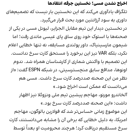
اخراج نشدن مسی؛ نخستین جرقه انتقادها
تلگراف یادآوری می‌کند که این نخستین بار نیست که تصمیم‌های
داوری به سود آرژانتین مورد بحث قرار می‌گیرد.
در نخستین دیدار این تیم مقابل الجزایر، لیونل مسی در یکی از
صحنه‌ها با استوک خود روی ساق پای عیسی ماندی رفت؛ اما
شیمون مارسینیاک، داور پولندی مسابقه، نه تنها خطایی اعلام
نکرد، بلکه VAR نیز این برخورد را مستحق کارت سرخ ندانست.
این تصمیم با واکنش شماری از کارشناسان همراه شد. ندوم
اونوها، مدافع سابق منچسترسیتی، در شبکه ESPN گفت: «از
نظر من این صحنه صددرصد کارت سرخ داشت. مسی هم
می‌دانست که ممکن است اخراج شود.»
آلخاندرو مورنو، مهاجم پیشین تیم ملی ونزوئلا نیز اظهار
داشت: «این صحنه صددرصد کارت سرخ بود.»
این موضوع زمانی حساس‌تر شد که فولارین بالوگون، مهاجم
امریکا، به دلیل خطایی که برخی آن را مشابه می‌دانستند، کارت
سرخ مستقیم دریافت کرد؛ هرچند محرومیت او بعداً توسط