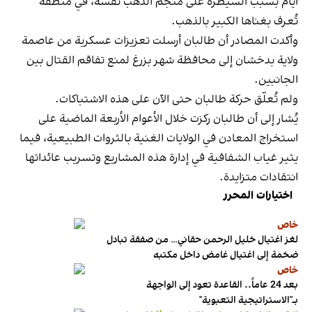
أيام بسبب السيطرة على منجم الذهب نفسه، في منطقة
تُعرف بغناها الكبير بالذهب.
وأكدت المصادر أن طالبان أرسلت تعزيزات عسكرية من عاصمة
ولاية بدخشان إلى محافظة شهر بزرغ لمنع تفاقم القتال بين
الجانبين.
ولم تُعلّق حركة طالبان حتى الآن على هذه الاشتباكات.
يُشار إلى أن طالبان ركزت خلال الأعوام الأربعة الماضية على
استخراج المعادن في الولايات الغنية بالثروات الطبيعية، فيما
يثير غياب الشفافية في إدارة هذه المشاريع وتسريب عائداتها
انتقادات متزايدة.
اختيارات المحرر
خاص
لغز اغتيال خليل الرحمن حقاني… من صفقة تبادل
ضخمة إلى اغتيال غامض داخل مكتبه
خاص
بعد 24 عاماً.. القاعدة تعود إلى الواجهة
بـ"الاستراتيجية التعبوية"