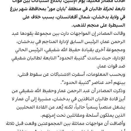
أفادت مصادر محلية، يوم الإثنين، باندلاع اشتباكات بين قوات
تابعة لحركة طالبان في منطقة "بايان مور" بمحافظة شهر بزرغ
في ولاية بدخشان، شمال أفغانستان، بسبب خلاف على
السيطرة على منجم للذهب.
وقالت المصادر إن المواجهات دارت بين مجموعة يقودها عبد
الرحمن عمار، الرئيس السابق لإدارة المناجم في بدخشان،
ومجموعة أخرى بقيادة حفيظ الله شفيقي، الرئيس الحالي
للإدارة، حيث ساندت “كتيبة الحدود” التابعة لطالبان شفيقي
ضد قوات عمار.
وبحسب المعلومات، أسفرت الاشتباكات عن سقوط قتلى،
بينهم أحد عناصر “كتيبة الحدود”.
وذكرت المصادر أن عبد الرحمن عمار وحفيظ الله شفيقي من
أبرز قادة طالبان النافذين في بدخشان، مشيرة إلى أن عمار لا
يشغل منصباً رسمياً حالياً، لكنه يُعد من القادة المحليين
الذين يملكون أسلحة ومقاتلين تحت إمرتهم.
وأضافت أن مواجهات مماثلة بين المجموعتين وقعت قبل ثلاثة