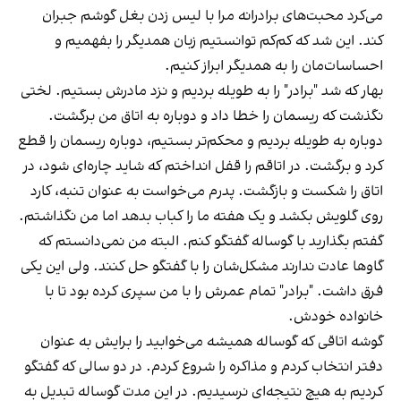
می‌کرد محبت‌های برادرانه مرا با لیس زدن بغل گوشم جبران
کند. این شد که کم‌کم توانستیم زبان همدیگر را بفهمیم و
احساسات‌مان را به همدیگر ابراز کنیم.
بهار که شد "برادر" را به طویله بردیم و نزد مادرش بستیم. لختی
نگذشت که ریسمان را خطا داد و دوباره به اتاق من برگشت.
دوباره به طویله بردیم و محکم‌تر بستیم، دوباره ریسمان را قطع
کرد و برگشت. در اتاقم را قفل انداختم که شاید چاره‌ای شود، در
اتاق را شکست و بازگشت. پدرم می‌خواست به عنوان تنبه، کارد
روی گلویش بکشد و یک هفته ما را کباب بدهد اما من نگذاشتم.
گفتم بگذارید با گوساله گفتگو کنم. البته من نمی‌دانستم که
گاوها عادت ندارند مشکل‌شان را با گفتگو حل کنند. ولی این یکی
فرق داشت. "برادر" تمام عمرش را با من سپری کرده بود تا با
خانواده خودش.
گوشه‌ اتاقی که گوساله همیشه می‌خوابید را برایش به عنوان
دفتر انتخاب کردم و مذاکره را شروع کردم. در دو سالی که گفتگو
کردیم به هیچ نتیجه‌ای نرسیدیم. در این مدت گوساله تبدیل به