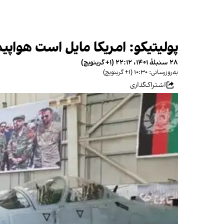
پولیتیکو: امریکا مایل است هواپی
۲۸ سنبلهٔ ۱۴۰۱، ۲۲:۱۲ (‎+۱ گرینویچ)
به‌روزرسانی: ۱۰:۳۰ (‎+۱ گرینویچ)
اشتراک‌گذاری