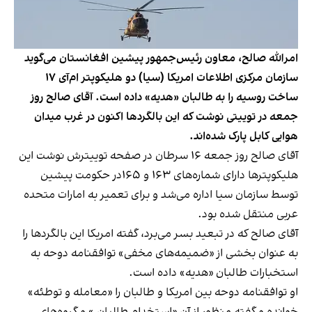
امرالله صالح، معاون رئیس‌جمهور پیشین افغانستان می‌گوید
سازمان مرکزی اطلاعات امریکا (سیا) دو هلیکوپتر ام‌آی ۱۷
ساخت روسیه را به طالبان «هدیه» داده است. آقای صالح روز
جمعه در توییتی نوشت که این بالگردها اکنون در غرب میدان
هوایی کابل پارک شده‌اند.
آقای صالح روز جمعه ۱۶ سرطان در صفحه توییترش نوشت این
هلیکوپترها دارای شماره‌های ۱۶۳ و ۱۶۵در حکومت پیشین
توسط سازمان سیا اداره می‌شد و برای تعمیر به امارات متحده
عربی منتقل شده بود.
آقای صالح که در تبعید بسر می‌برد، گفته امریکا این بالگردها را
به عنوان بخشی از «ضمیمه‌های مخفی» توافقنامه دوحه به
استخبارات طالبان «هدیه» داده است.
او توافقنامه دوحه بین امریکا و طالبان را «معامله و توطئه»
خوانده و گفته منظور از آن «استخدام طالبان » و گروه‌های