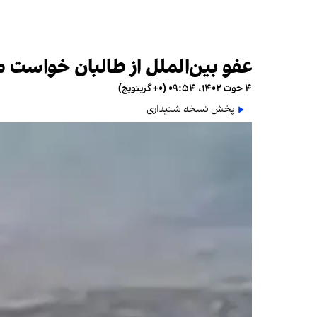
عفو بین‌الملل از طالبان خواست مج
۴ حوت ۱۴۰۲، ۰۹:۵۴ (‎+۰ گرینویچ)
پخش نسخه شنیداری