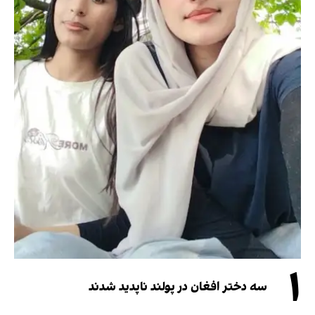
۱
سه دختر افغان در پولند ناپدید شدند