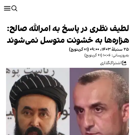
لطیف نظری در پاسخ به امرالله صالح:
هزاره‌ها به خشونت متوسل نمی‌شوند
۲۵ سنبلهٔ ۱۴۰۳، ۰۹:۰۰ (‎+۱ گرینویچ)
به‌روزرسانی: ۱۰:۰۶ (‎+۱ گرینویچ)
اشتراک‌گذاری