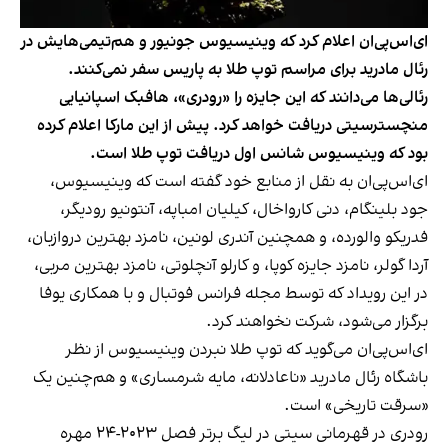
ای‌اس‌پی‌ان اعلام کرد که وینیسیوس جونیور و هم‌تیمی‌هایش در
رئال مادرید برای مراسم توپ طلا به پاریس سفر نمی‌کنند.
رئالی‌ها می‌دانند که این جایزه را «رودری»، هافبک اسپانیایی
منچسترسیتی دریافت خواهد کرد. پیش از این مارکا اعلام کرده
بود که وینیسیوس شانس اول دریافت توپ طلا است.
ای‌اس‌پی‌ان به نقل از منابع خود گفته است که وینیسیوس،
جود بلینگام، دنی کارواخال، کیلیان امباپه، آنتونیو رودیگر،
فدریکو والورده، و همچنین آندری لونین، نامزد بهترین دروازبان،
آردا گولر، نامزد جایزه کوپا، و کارلو آنچلوتی، نامزد بهترین مربی،
در این رویداد که توسط مجله فرانس فوتبال و با همکاری یوفا
برگزار می‌شود، شرکت نخواهند کرد.
ای‌اس‌پی‌ان می‌گوید که توپ طلا نبردن وینیسیوس از نظر
باشگاه رئال مادرید «ناعادلانه، مایه شرمساری» و هم‌چنین یک
«سرقت تاریخی» است.
رودری در قهرمانی سیتی در لیگ برتر فصل ٢٠٢٣-٢٤ مهره