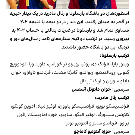
اسطوره‌های دو باشگاه بارسلونا و رئال مادرید در یک دیدار خیریه
در قطر به میدان رفتند. این دیدار در دو نیمه با نتیجه ٢-٢
مساوی تمام شد و بارسلونا در ضربات پنالتی با حساب ٢-٤ به
پیروزی رسید. در ترکیب دو تیم ستاره‌های نامدار سال‌های دور و
نزدیک این دو باشگاه حضور داشتند.
ترکیب بارسلونا:
ویتور بایا، فرانک دی بوئر، روبرتو تراخوراس، داوید ویا، لودوویچ
گیولی، رونالدینیو، ریوالدو، گایزکا مندیتا، فرناندو ناواراو، خوان
پابلو سورین و اریک آبیدال
سرمربی:
خوان مانوئل آسنسی
ترکیب رئال مادرید:
فرانسیسکو بویو، فرانسیسکو پاوون، لوئیز میلا، ادوین کونگو،
کلارنس سیدورف، لوئیز فیگو، ساویو، خوزه آماویسکا، رائول
براوو، فرناندو سانز و آنتونیو نونز
سرمربی:
خوزه آنتونیو کاماچو