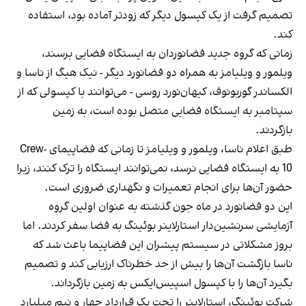
تصمیم گرفت از یک کپسول دیگر که زودتر آماده بود، استفاده
کند.
زمانی که گروه جدید فضانوردان به ایستگاه فضایی برسند،
ویلمور و ویلیامز به همراه دو فضانورد دیگر - نیک هیگ از ناسا و
الکساندر گوربونوف، کیهان‌نورد روسی - می‌توانند با کپسولی که از
سپتامبر به ایستگاه فضایی متصل بوده است، به زمین
بازگردند.
طبق اعلام ناسا، ویلمور و ویلیامز تا زمانی که فضاپیمای Crew-
10 به ایستگاه فضایی نرسد، نمی‌توانند ایستگاه را ترک کنند، زیرا
حضور آن‌ها برای انجام تعمیرات و نگهداری ضروری است.
این دو فضانورد در ماه جون گذشته به عنوان اولین گروه
آزمایشی سرنشین‌دار استارلاینر بوئینگ به فضا سفر کردند. اما
بروز مشکلاتی در سیستم پیشران این فضاپیما باعث شد که
ناسا بازگشت آن‌ها را بیش از حد خطرناک ارزیابی کند و تصمیم
بگیرد آن‌ها را با کپسول اسپیس‌ایکس به زمین بازگرداند.
شرکت بوئینگ، استارلاینر را تحت یک قرارداد چهار و نیم میلیارد