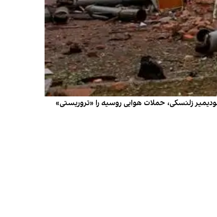
بیش از ۴۰ نفر زخمی و یک نفر جان باخته است. ولودیمیر زلنسکی، حملات هوایی روسیه را «تروریستی»