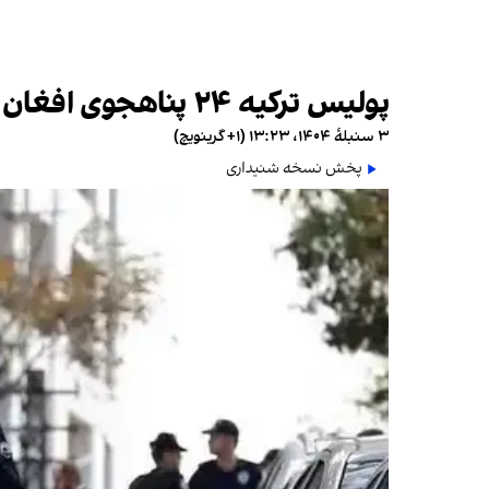
پولیس ترکیه ۲۴ پناهجوی افغان را در شهر دوغوبایزید بازداشت کرد
۳ سنبلهٔ ۱۴۰۴، ۱۳:۲۳ (‎+۱ گرینویچ)
پخش نسخه شنیداری