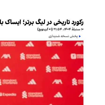
رکورد تاریخی در لیگ برتر؛ ایساک با قرارداد ۱۷۵ میلیون دالری به
۱۰ سنبلهٔ ۱۴۰۴، ۲۱:۵۴ (‎+۱ گرینویچ)
پخش نسخه شنیداری