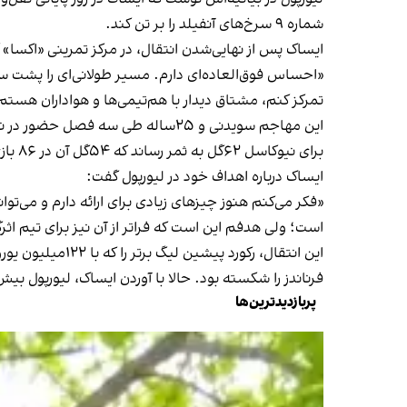
شماره ۹ سرخ‌های آنفیلد را بر تن کند.
ایساک پس از نهایی‌شدن انتقال، در مرکز تمرینی «اکسا»
«احساس فوق‌العاده‌ای دارم. مسیر طولانی‌ای را پشت سر
تمرکز کنم، مشتاق دیدار با هم‌تیمی‌ها و هواداران هست
برای نیوکاسل ۶۲گل به ثمر رساند که ۵۴گل آن در ۸۶ بازی لیگ برتر به ثبت رسید. فقط در فصل گذشته، با زدن ۲۳گل پس از محمد صلاح در رده دوم جدول کفش طلایی قرار گرفت.
ایساک درباره اهداف خود در لیورپول گفت:
«فکر می‌کنم هنوز چیزهای زیادی برای ارائه دارم و می‌
است؛ ولی هدفم این است که فراتر از آن نیز برای تیم اثر
فرناندز را شکسته بود. حالا با آوردن ایساک، لیورپول ب
پربازدیدترین‌ها