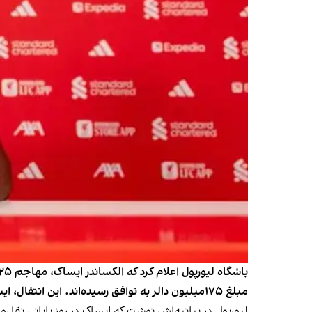
مبلغ ۱۷۵میلیون دالر به توافق رسیده‌اند. این انتقال، ایساک را به گران‌ترین خرید تاریخ لیگ برتر انگلستان بدل کرده است
لیورپول در بیانیه‌اش نوشت که ایساک در روز پایانی نقل‌و