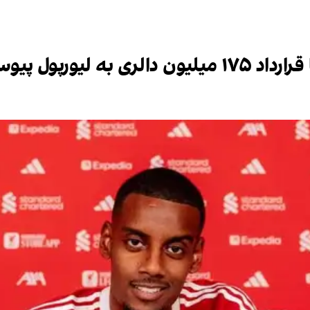
 لیورپول پیوست