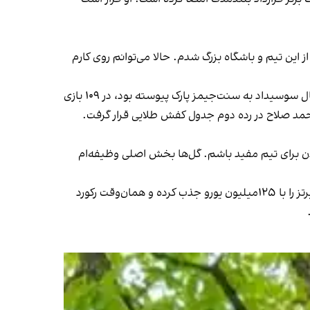
این تیم و باشگاه بزرگ شدم. حالا می‌توانم روی کارم
این مهاجم سویدنی و ٢٥ساله طی سه فصل حضور در نیوکاسل، یکی از برترین گلزنان لیگ برتر بود. او که در تابستان ۲۰۲۲ از رئال سوسیداد به سنت‌جیمز پارک پیوسته بود، در ۱۰۹ بازی
زدن برای تیم مفید باشم. گل‌ها بخش اصلی وظیفه‌ام
این انتقال، رکورد پیشین لیگ برتر را که با ۱۲۲میلیون یورو در اختیار انزو فرناندز بود، شکست. لیورپول پیش از این نیز فلوریان ویرتز را با ۱۲۵میلیون یورو جذب کرده و همان‌وقت رکورد