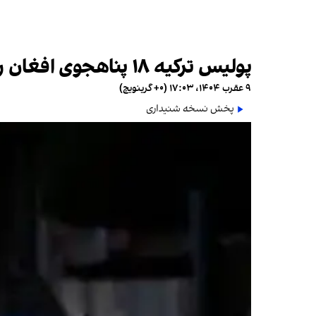
پولیس ترکیه ۱۸ پناهجوی افغان را بازداشت کرد
۹ عقرب ۱۴۰۴، ۱۷:۰۳ (‎+۰ گرینویچ)
پخش نسخه شنیداری