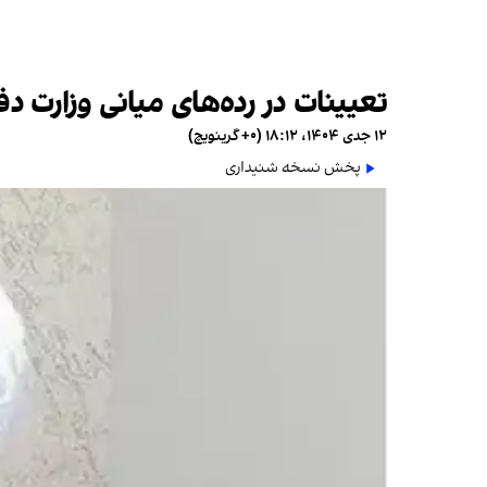
تعیینات در رده‌های میانی وزارت د
۱۲ جدی ۱۴۰۴، ۱۸:۱۲ (‎+۰ گرینویچ)
پخش نسخه شنیداری