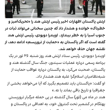
ارتش پاکستان اظهارات اخیر رئیس ارتش هند را «تحریک‌آمیز و
خطرناک» خوانده و هشدار داد که چنین سخنانی می‌تواند ثبات در
جنوب آسیا را به خطر بیندازد. اوپندرا دویودی، رئیس ارتش هند
گفته است که اگر پاکستان به «حمایت از تروریسم» ادامه دهد، از
نقشه جهان حذف خواهد شد.
اوپندرا دویودی، رئیس ستاد ارتش هند روز شنبه ۲۶ ثور در یک
برنامه رسمی درباره عملیات سیندور، جنگ سال گذشته هند و
پاکستان، صحبت می‌کرد، به پاکستان درباره عواقب حمایت از
شبه‌نظامیان اسلام‌گرا علیه هند هشدار داد.
او گفت: «پاکستان باید تصمیم بگیرد که آیا می‌خواهد بخشی از
جغرافیا و تاریخ باقی بماند یا نه.»
هند در ماه می (ثور) سال گذشته در پی حمله مرگبار تروریستی
پهلگام در کشمیر تحت کنترول خود، به اهدافی در پاکستان و