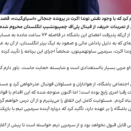
کرد که با وجود نقش توندا اکرت در پرونده جنجالی «اسپای‌گیت»، قصد ب
 تمرینات حریف، از فینال پلی‌آف چمپیونشیپ انگلستان محروم شده 
به گزارش خبرگزاری رویترز، ساوتهمپتون ماه گذشته پس 
که به دلیل پاداش مالی و صعود به لیگ برتر انگلستان، از آن به عنو
ا اکرت، سرمربی ساوتهمپتون، شخصاً اجرای این برنامه را تأیید کرده
 «او مربی بسیار بااستعدادی است و شایسته حمایت ماست. باور دارم که
اجتماعی باشگاه، از هواداران و مسئولان فوتبال عذرخواهی کرد و مسئو
 رقبا امری رایج بوده است؛ اما اکنون متوجه شده که این اقدام با قوا
ه کردم. مسئولیت کامل این اتفاق را می‌پذیرم و از آن درس خواهم گر
 ساوتهمپتون که از سال ۲۰۲۲ هدایت این باشگاه را بر عهده دارد، تأکید کرد که درباره آینده سر
ی قابل قبول نخواهد بود و از سرمربی تیم خواسته است تا پیش از آغاز