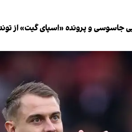
 جاسوسی و پرونده «اسپای گیت» از توندا