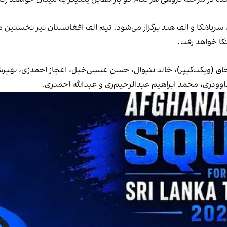
اسحاق (ویکت‌کیپر)، خالد تنیوال، حسن عیسی‌خیل، اعجاز احمدزی، ب
اوودزی، محمد ابراهیم عبدالرحیم‌زی و عبدالله احمدزی.