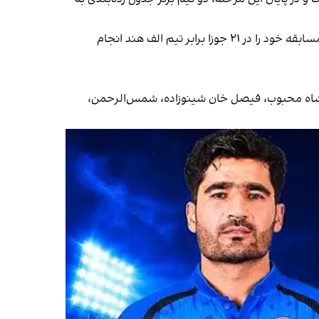
نخستین دیدار این تورنمنت در ۱۹ جوزا میان تیم‌های الف سریلانکا و الف هند برگزار می‌شود. تیم الف افغانستان نیز نخستین مسابقه خود را در ۲۱ جوزا برابر تیم الف هند انجام
هیرشاه محبوب، فیصل خان شینوزاده، شمس‌الرحمن،