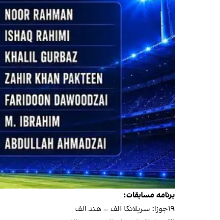
برنامه مسابقات:
۱۹جوزا: سریلانکا الف – هند الف