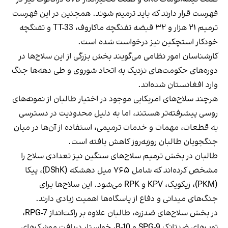
فهرست قرار دارند که باید ترمیم شوند. همچنین در این فهرست
ترمیم ۲۱ هزار و ۳۲ قبضه تفنگچه ماکاروف، TT-33 و تفنگچه
خودکار استچکین نیز درخواست شده است.
کارشناسان امور نظامی می‌گویند بخش بزرگی از این سلاح‌ها در
دوره‌های حکومت‌های نزدیک به اتحاد شوروی و طی دهه‌ها جنگ
وارد افغانستان شده‌اند.
هرچند سلاح‌های امریکایی موجود در اختیار طالبان از نمونه‌های
روسی پیشرفته‌تر هستند، اما به دلیل محدودیت در دسترسی
به قطعات، مهمات و خدمات ترمیمی، استفاده از آن‌ها در میان
جنگجویان طالبان روزبه‌روز کاهش یافته است.
طالبان در بخش ترمیم سلاح‌های سنگین نیز تعدادی سلاح را
مشخص کرده‌اند که شامل ۷۶۵ میل دهشکه (DShK)، پیکا
(PKM)، زیکویک، KPV و RPK می‌شود. این سلاح‌ها برای
جنگ‌های میدانی و دفاع از پاسگاه‌ها اهمیت زیادی دارند.
در بخش سلاح‌های ضدزره، طالبان علاوه بر راکت‌انداز RPG-7،
توپ‌های ضدتانک SPG-9 و B-10، خواستار دریافت موشک‌های