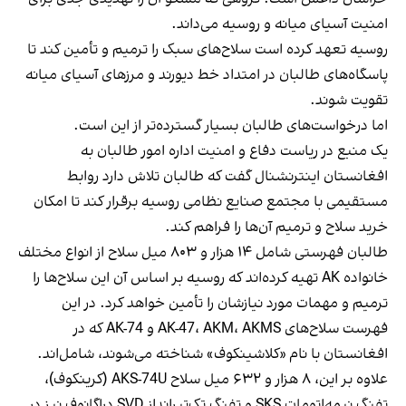
امنیت آسیای میانه و روسیه می‌داند.
روسیه تعهد کرده است سلاح‌های سبک را ترمیم و تأمین کند تا
پاسگاه‌های طالبان در امتداد خط دیورند و مرزهای آسیای میانه
تقویت شوند.
اما درخواست‌های طالبان بسیار گسترده‌تر از این است.
یک منبع در ریاست دفاع و امنیت اداره امور طالبان به
افغانستان اینترنشنال گفت که طالبان تلاش دارد روابط
مستقیمی با مجتمع صنایع نظامی روسیه برقرار کند تا امکان
خرید سلاح و ترمیم آن‌ها را فراهم کند.
طالبان فهرستی شامل ۱۴ هزار و ۸۰۳ میل سلاح از انواع مختلف
خانواده AK تهیه کرده‌اند که روسیه بر اساس آن این سلاح‌ها را
ترمیم و مهمات مورد نیازشان را تأمین خواهد کرد. در این
فهرست سلاح‌های AK-47، AKM، AKMS و AK-74 که در
افغانستان با نام «کلاشینکوف» شناخته می‌شوند، شامل‌اند.
علاوه بر این، ۸ هزار و ۶۳۲ میل سلاح AKS-74U (کرینکوف)،
تفنگ نیمه‌اتومات SKS و تفنگ تک‌تیرانداز SVD دراگانوف نیز در