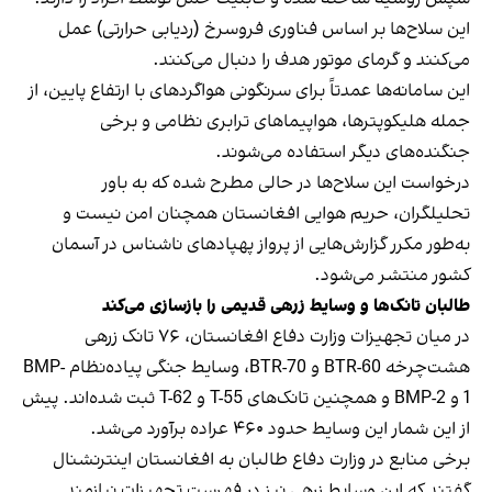
این سلاح‌ها بر اساس فناوری فروسرخ (ردیابی حرارتی) عمل
می‌کنند و گرمای موتور هدف را دنبال می‌کنند.
این سامانه‌ها عمدتاً برای سرنگونی هواگردهای با ارتفاع پایین، از
جمله هلیکوپترها، هواپیماهای ترابری نظامی و برخی
جنگنده‌های دیگر استفاده می‌شوند.
درخواست این سلاح‌ها در حالی مطرح شده که به باور
تحلیلگران، حریم هوایی افغانستان همچنان امن نیست و
به‌طور مکرر گزارش‌هایی از پرواز پهپادهای ناشناس در آسمان
کشور منتشر می‌شود.
طالبان تانک‌ها و وسایط زرهی قدیمی را بازسازی می‌کند
در میان تجهیزات وزارت دفاع افغانستان، ۷۶ تانک زرهی
هشت‌چرخه BTR-60 و BTR-70، وسایط جنگی پیاده‌نظام BMP-
1 و BMP-2 و همچنین تانک‌های T-55 و T-62 ثبت شده‌اند. پیش
از این شمار این وسایط حدود ۴۶۰ عراده برآورد می‌شد.
برخی منابع در وزارت دفاع طالبان به افغانستان اینترنشنال
گفتند که این وسایط زرهی نیز در فهرست تجهیزات نیازمند