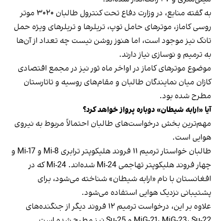
به گفته منابع، در وزارت دفاع تحت کنترول طالبان ۳۰۲۰ موتر
روسی کاماز، موترهای حامل توپ، تریلرها و تریلرهای ویژه حمل
تانک نیز موجود است، اما هنوز روشن نیست چه تعداد از آن‌ها
به ترمیم و نوسازی نیاز دارند.
موضوع موترهای کاماز در اواخر ماه ثور نیز در مجمع اقتصادی
کازان میان نمایندگان طالبان و مقام‌های روسیه و تاتارستان
مطرح شده بود.
آیا «ارابه شیطان» دوباره پرواز خواهد کرد؟
مهم‌ترین بخش درخواست‌های طالبان احتمالاً مربوط به نیروی
هوایی است.
طالبان خواستار ترمیم ۱۱ فروند هلیکوپتر ترابری Mi-8 و Mi-17 و
چهار فروند هلیکوپتر تهاجمی Mi-24 شده‌اند. Mi-24 که در
افغانستان با نام «ارابه شیطان» شناخته می‌شود، برای
پشتیبانی نزدیک هوایی استفاده می‌شود.
علاوه بر این، درخواست ترمیم ۱۲ فروند دیگر از جنگنده‌های
MiG-21، MiG-23، Su-22 و Su-25 نیز مطرح شده است.