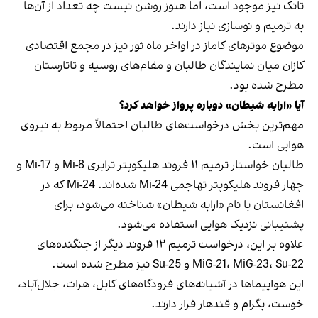
تانک نیز موجود است، اما هنوز روشن نیست چه تعداد از آن‌ها
به ترمیم و نوسازی نیاز دارند.
موضوع موترهای کاماز در اواخر ماه ثور نیز در مجمع اقتصادی
کازان میان نمایندگان طالبان و مقام‌های روسیه و تاتارستان
مطرح شده بود.
آیا «ارابه شیطان» دوباره پرواز خواهد کرد؟
مهم‌ترین بخش درخواست‌های طالبان احتمالاً مربوط به نیروی
هوایی است.
طالبان خواستار ترمیم ۱۱ فروند هلیکوپتر ترابری Mi-8 و Mi-17 و
چهار فروند هلیکوپتر تهاجمی Mi-24 شده‌اند. Mi-24 که در
افغانستان با نام «ارابه شیطان» شناخته می‌شود، برای
پشتیبانی نزدیک هوایی استفاده می‌شود.
علاوه بر این، درخواست ترمیم ۱۲ فروند دیگر از جنگنده‌های
MiG-21، MiG-23، Su-22 و Su-25 نیز مطرح شده است.
این هواپیماها در آشیانه‌های فرودگاه‌های کابل، هرات، جلال‌آباد،
خوست، بگرام و قندهار قرار دارند.