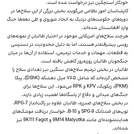
خودکار استچکین نیز درخواست شده است.
کارشناسان امور نظامی می‌گویند بخش بزرگی از این سلاح‌ها در
دوره‌های حکومت‌های نزدیک به اتحاد شوروی و طی دهه‌ها جنگ
وارد افغانستان شده‌اند.
هرچند سلاح‌های امریکایی موجود در اختیار طالبان از نمونه‌های
روسی پیشرفته‌تر هستند، اما به دلیل محدودیت در دسترسی
به قطعات، مهمات و خدمات ترمیمی، استفاده از آن‌ها در میان
جنگجویان طالبان روزبه‌روز کاهش یافته است.
طالبان در بخش ترمیم سلاح‌های سنگین نیز تعدادی سلاح را
مشخص کرده‌اند که شامل ۷۶۵ میل دهشکه (DShK)، پیکا
(PKM)، زیکویک، KPV و RPK می‌شود. این سلاح‌ها برای
جنگ‌های میدانی و دفاع از پاسگاه‌ها اهمیت زیادی دارند.
در بخش سلاح‌های ضدزره، طالبان علاوه بر راکت‌انداز RPG-7،
توپ‌های ضدتانک SPG-9 و B-10، خواستار دریافت موشک‌های
هدایت‌شونده‌ای مانند 9M14 Malyutka و 9K111 Fagot نیز
شده‌اند.