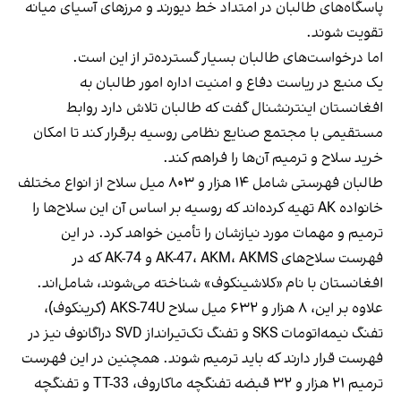
پاسگاه‌های طالبان در امتداد خط دیورند و مرزهای آسیای میانه
تقویت شوند.
اما درخواست‌های طالبان بسیار گسترده‌تر از این است.
یک منبع در ریاست دفاع و امنیت اداره امور طالبان به
افغانستان اینترنشنال گفت که طالبان تلاش دارد روابط
مستقیمی با مجتمع صنایع نظامی روسیه برقرار کند تا امکان
خرید سلاح و ترمیم آن‌ها را فراهم کند.
طالبان فهرستی شامل ۱۴ هزار و ۸۰۳ میل سلاح از انواع مختلف
خانواده AK تهیه کرده‌اند که روسیه بر اساس آن این سلاح‌ها را
ترمیم و مهمات مورد نیازشان را تأمین خواهد کرد. در این
فهرست سلاح‌های AK-47، AKM، AKMS و AK-74 که در
افغانستان با نام «کلاشینکوف» شناخته می‌شوند، شامل‌اند.
علاوه بر این، ۸ هزار و ۶۳۲ میل سلاح AKS-74U (کرینکوف)،
تفنگ نیمه‌اتومات SKS و تفنگ تک‌تیرانداز SVD دراگانوف نیز در
فهرست قرار دارند که باید ترمیم شوند. همچنین در این فهرست
ترمیم ۲۱ هزار و ۳۲ قبضه تفنگچه ماکاروف، TT-33 و تفنگچه