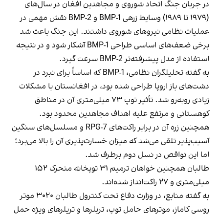
در جریان جنگ اتحاد شوروی و مجاهدین افغان در سال‌های
(۱۹۷۹ تا ۱۹۸۹) وسایط زرهی BMP-1 و BMP-2 نقش مهمی در
عملیات نظامی نیروهای شوروی داشتند. این جنگ باعث شد
برخی ضعف‌های اساسی طراحی BMP-1 آشکار شود و در نتیجه
استفاده از مدل پیشرفته‌تر BMP-2 سرعت گیرد.
به گفته تحلیلگران نظامی، BMP-1 که اساساً برای نبرد در
دشت‌های باز اروپا طراحی شده بود، در افغانستان با مشکلات
زیادی روبه‌رو شد. تأثیر توپ ۷۳ میلی‌متری آن در مناطق
کوهستانی و مرتفع علیه اهداف مجاهدین محدود بود.
همچنین زره آن در برابر راکت‌های RPG-7 و مسلسل‌های سنگین
آسیب‌پذیر تلقی می‌شد که میزان خسارت‌پذیری آن را بالا می‌برد؛
اما این نواقص در نسل دوم برطرف شد.
طالبان همچنین خواهان ترمیم ۳۱ توپخانه متحرک ۱۵۲
میلی‌متری و ۲۷ راکت‌انداز شده‌اند.
به گفته منابع، در وزارت دفاع تحت کنترول طالبان ۳۰۲۰ موتر
روسی کاماز، موترهای حامل توپ، تریلرها و تریلرهای ویژه حمل