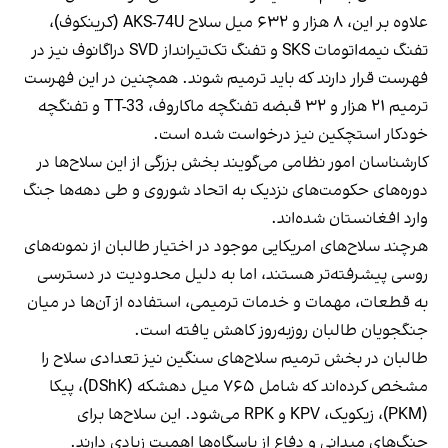
علاوه بر این، ۸ هزار و ۶۳۲ میل سلاح AKS-74U (کرینکوف)،
تفنگ نیمه‌اتومات SKS و تفنگ تک‌تیرانداز SVD دراگانوف نیز در
فهرست قرار دارند که باید ترمیم شوند. همچنین در این فهرست
ترمیم ۲۱ هزار و ۳۲ قبضه تفنگچه ماکاروف، TT-33 و تفنگچه
خودکار استچکین نیز درخواست شده است.
کارشناسان امور نظامی می‌گویند بخش بزرگی از این سلاح‌ها در
دوره‌های حکومت‌های نزدیک به اتحاد شوروی و طی دهه‌ها جنگ
وارد افغانستان شده‌اند.
هرچند سلاح‌های امریکایی موجود در اختیار طالبان از نمونه‌های
روسی پیشرفته‌تر هستند، اما به دلیل محدودیت در دسترسی
به قطعات، مهمات و خدمات ترمیمی، استفاده از آن‌ها در میان
جنگجویان طالبان روزبه‌روز کاهش یافته است.
طالبان در بخش ترمیم سلاح‌های سنگین نیز تعدادی سلاح را
مشخص کرده‌اند که شامل ۷۶۵ میل دهشکه (DShK)، پیکا
(PKM)، زیکویک، KPV و RPK می‌شود. این سلاح‌ها برای
جنگ‌های میدانی و دفاع از پاسگاه‌ها اهمیت زیادی دارند.