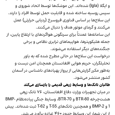
و ایگلا (Igla) شده‌اند. این موشک‌ها توسط اتحاد شوروی و
سپس روسیه ساخته شده و قابلیت حمل توسط افراد را دارند.
این سلاح‌ها بر اساس فناوری فروسرخ (ردیابی حرارتی) عمل
می‌کنند و گرمای موتور هدف را دنبال می‌کنند.
این سامانه‌ها عمدتاً برای سرنگونی هواگردهای با ارتفاع پایین، از
جمله هلیکوپترها، هواپیماهای ترابری نظامی و برخی
جنگنده‌های دیگر استفاده می‌شوند.
درخواست این سلاح‌ها در حالی مطرح شده که به باور
تحلیلگران، حریم هوایی افغانستان همچنان امن نیست و
به‌طور مکرر گزارش‌هایی از پرواز پهپادهای ناشناس در آسمان
کشور منتشر می‌شود.
طالبان تانک‌ها و وسایط زرهی قدیمی را بازسازی می‌کند
در میان تجهیزات وزارت دفاع افغانستان، ۷۶ تانک زرهی
هشت‌چرخه BTR-60 و BTR-70، وسایط جنگی پیاده‌نظام BMP-
1 و BMP-2 و همچنین تانک‌های T-55 و T-62 ثبت شده‌اند. پیش
از این شمار این وسایط حدود ۴۶۰ عراده برآورد می‌شد.