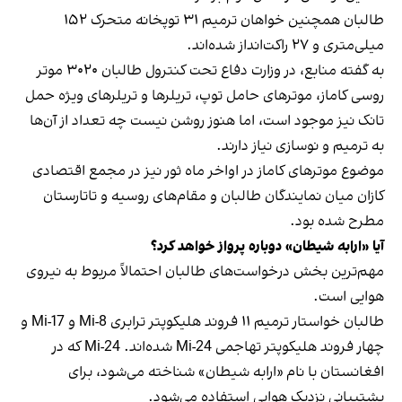
طالبان همچنین خواهان ترمیم ۳۱ توپخانه متحرک ۱۵۲
میلی‌متری و ۲۷ راکت‌انداز شده‌اند.
به گفته منابع، در وزارت دفاع تحت کنترول طالبان ۳۰۲۰ موتر
روسی کاماز، موترهای حامل توپ، تریلرها و تریلرهای ویژه حمل
تانک نیز موجود است، اما هنوز روشن نیست چه تعداد از آن‌ها
به ترمیم و نوسازی نیاز دارند.
موضوع موترهای کاماز در اواخر ماه ثور نیز در مجمع اقتصادی
کازان میان نمایندگان طالبان و مقام‌های روسیه و تاتارستان
مطرح شده بود.
آیا «ارابه شیطان» دوباره پرواز خواهد کرد؟
مهم‌ترین بخش درخواست‌های طالبان احتمالاً مربوط به نیروی
هوایی است.
طالبان خواستار ترمیم ۱۱ فروند هلیکوپتر ترابری Mi-8 و Mi-17 و
چهار فروند هلیکوپتر تهاجمی Mi-24 شده‌اند. Mi-24 که در
افغانستان با نام «ارابه شیطان» شناخته می‌شود، برای
پشتیبانی نزدیک هوایی استفاده می‌شود.