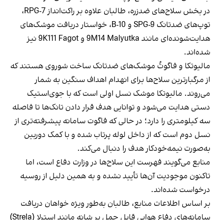
در بخش سلاح‌های ضدزره، طالبان علاوه بر راکت‌انداز RPG-7،
توپ‌های ضدتانک SPG-9 و B-10، خواستار دریافت موشک‌های
هدایت‌شونده‌ای مانند 9M14 Malyutka و 9K111 Fagot نیز
شده‌اند.
مالیوتکا و فاگوتُ موشک‌های ضدتانک ساخت شوروی هستند که
از مرگبارترین سلاح‌ها برای انهدام اهداف سنگین به شمار
می‌روند. مالیوتکا موشک نسل اولی است که با جوی‌استیک
دستی هدایت می‌شود و توانایی هدف قرار دادن تانک‌ها تا فاصله
سه کیلومتری را دارد؛ در حالی که فاگوت سامانه پیشرفته‌تری از
نسل دوم است که از داخل لوله پرتاب شده و با کمک دوربین
به‌صورت نیمه‌خودکار هدف را دنبال می‌کند.
منابع می‌گویند فهرست این سلاح‌ها در وزارت دفاع است، اما
تاکنون موجودیت آن‌ها تأیید نشده و به همین دلیل از روسیه
درخواست شده‌اند.
بر اساس اطلاعات منابع، طالبان به‌طور ویژه خواهان دریافت
سامانه‌های دفاع هوایی قابل حمل بر شانه مانند استرلا (Strela)