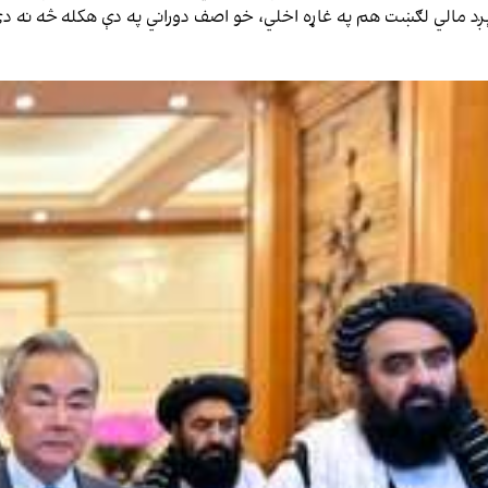
ېږد مالي لګښت هم په غاړه اخلي، خو اصف دوراني په دې هکله څه نه دي