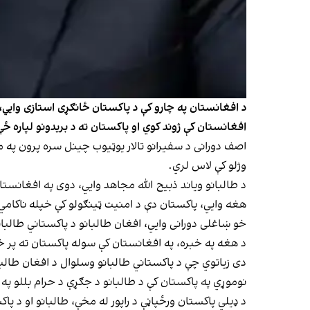
د افغانستان په چارو کې د پاکستان ځانګړی استازی وايي، 
افغانستان کې ژوند کوي او پاکستان ته د بریدونو لپاره ځي
اصف دورانی د سفیرانو تالار یوټیوب چینل سره پرون په مر
وژلو کې لاس لري.
د طالبانو ویاند ذبیح الله مجاهد وايي، دوی په افغانستا
هغه وايي، پاکستان دې د امنیت ټینګولو کې خپله ناکامي 
خو ښاغلی دورانی وايي، افغان طالبانو د پاکستاني طالبان
د هغه په خبره، په افغانستان کې سوله پاکستان ته پر 
دی زیاتوي چې د پاکستاني طالبانو وسلوال د افغان طالبا
نوموړي په پاکستان کې د طالبانو د جګړې د حرام بللو په ه
د ډیلي پاکستان ورځپاڼې د راپور له مخې، طالبانو او د 