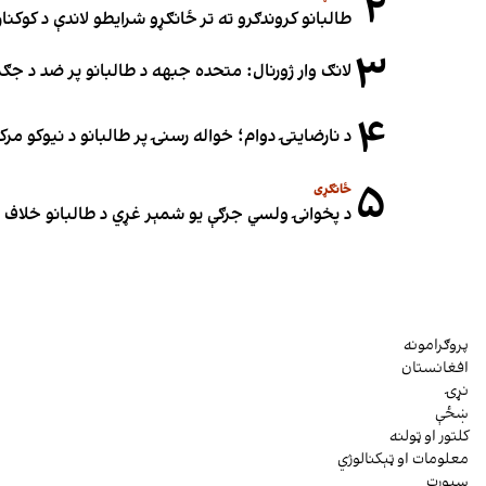
۲
طالبانو کروندګرو ته تر ځانګړو شرایطو لاندې د کوکنارو
۳
لانګ وار ژورنال: متحده جبهه د طالبانو پر ضد د ج
۴
د نارضایتۍ دوام؛ خواله رسنۍ پر طالبانو د نیوکو مرک
۵
ځانګړی
د پخوانۍ ولسي جرګې یو شمېر غړي د طالبانو خلاف ملا
پروګرامونه
افغانستان
نړۍ
ښځې
کلتور او ټولنه
معلومات او ټېکنالوژي
سپورت