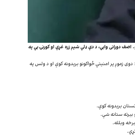
اصف دورانی وايي، د دې ډلې شپږ زره غړي او کورنۍ یې په
 دوی زموږ پر امنیتي ځواکونو بریدونه کوي او د ولس په
ستان بریدونه کوي.
 بېرته ستانه شي.
برخه وبلله.
ړي.