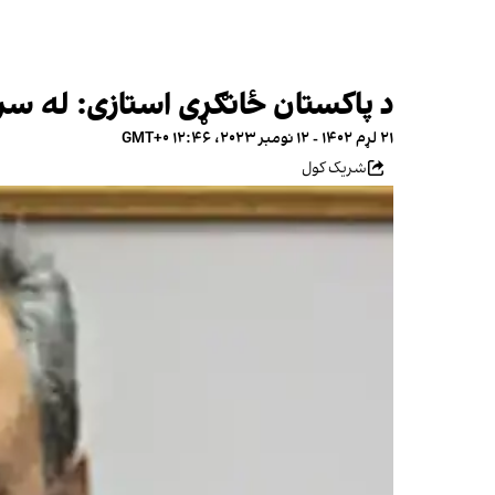
د پاکستان ځانګړی استازی: له سر
۲۱ لړم ۱۴۰۲ - ۱۲ نومبر ۲۰۲۳، ۱۲:۴۶ GMT+۰
شریک کول