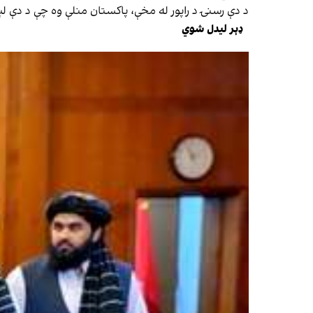
د دې رسنۍ د راپور له مخې، پاکستان منلې وه چې د دې ل
ډېر لیدل شوي