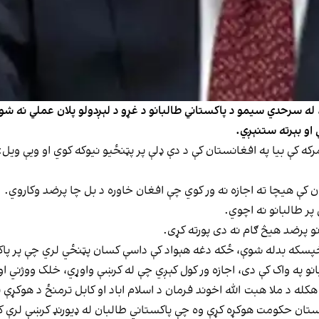
له سرحدي سیمو د پاکستاني طالبانو د غړو د لېږدولو پلان عملي نه شو. 
 او بېرته ستنېږي.
که کې بیا په افغانستان کې د دې ډلې پر پټنځیو نیوکه کوي او ویې ویل:
ن کې هیچا ته اجازه نه ور کوي چې افغان خاوره د بل چا پرضد وکاروي.
پر طالبانو نه اچوي.
و پرضد هیڅ ګام نه دی پورته کړی.
خپسکه بدله شوې، ځکه دغه هېواد کې داسې کسان پټنځي لري چې پر پاک
نو په واک کې دی، اجازه ور کول کېږي چې له کرښې واوړي، خلک ووژني او
کله د ملا هبت الله اخوند فرمان د اسلام اباد او کابل ترمنځ د هوکړې 
پاکستان حکومت هوکړه کړې وه چې پاکستاني طالبان له ډیورنډ کرښې لرې ک