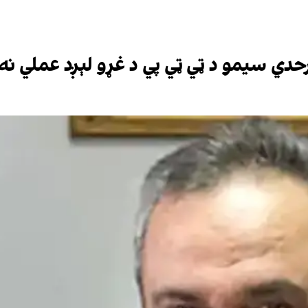
حدي سیمو د ټي ټي پي د غړو لېږد عملي نه