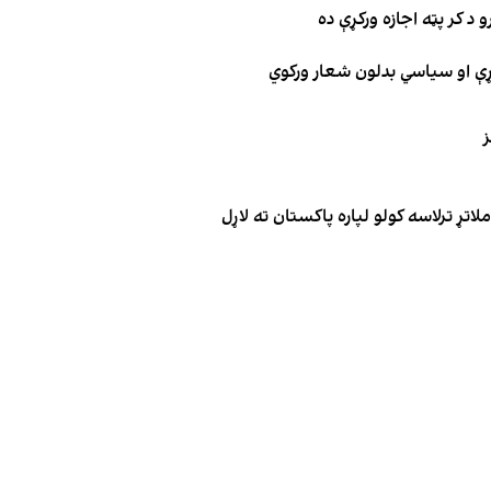
 د کر پټه اجازه ورکړې ده
ګړې او سیاسي بدلون شعار ورکوي
ز
تړ ترلاسه کولو لپاره پاکستان ته لاړل